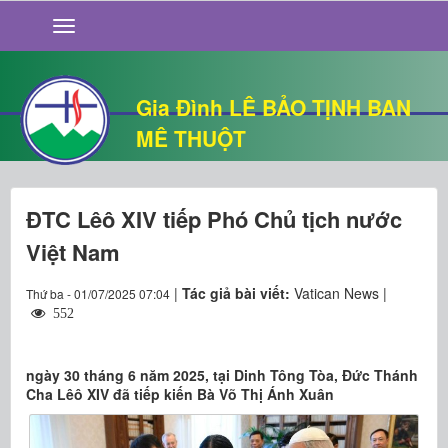
GIỚI THIỆU
TIN TỨC
SỐNG ĐẠO
Gia Đình LÊ BẢO TỊNH BAN
CHUYỆN NHÀ
MÊ THUỘT
QUÁN VĂN
THƯ GIÃN
ĐTC Lêô XIV tiếp Phó Chủ tịch nước
Việt Nam
|
Tác giả bài viết:
Vatican News |
Thứ ba - 01/07/2025 07:04
552
ngày 30 tháng 6 năm 2025, tại Dinh Tông Tòa, Đức Thánh
Cha Lêô XIV đã tiếp kiến Bà Võ Thị Ánh Xuân