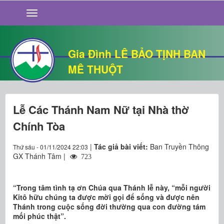
GIỚI THIỆU
TIN TỨC
SỐNG ĐẠO
Gia Đình LÊ BẢO TỊNH BAN
CHUYỆN NHÀ
MÊ THUỘT
QUÁN VĂN
THƯ GIÃN
Lễ Các Thánh Nam Nữ tại Nhà thờ
Chính Tòa
|
Tác giả bài viết:
Ban Truyền Thông
Thứ sáu - 01/11/2024 22:03
GX Thánh Tâm |
723
“Trong tâm tình tạ ơn Chúa qua Thánh lễ này, “mỗi người
Kitô hữu chúng ta được mời gọi để sống và được nên
Thánh trong cuộc sống đời thường qua con đường tám
mối phúc thật”.