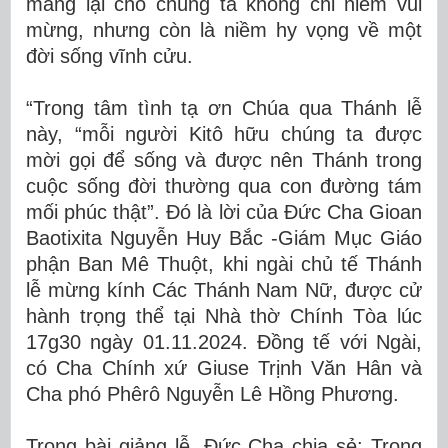
mang lại cho chúng ta không chỉ niềm vui
mừng, nhưng còn là niềm hy vọng về một
đời sống vĩnh cửu.
“Trong tâm tình tạ ơn Chúa qua Thánh lễ
này, “mỗi người Kitô hữu chúng ta được
mời gọi để sống và được nên Thánh trong
cuộc sống đời thường qua con đường tám
mối phúc thật”. Đó là lời của Đức Cha Gioan
Baotixita Nguyễn Huy Bắc -Giám Mục Giáo
phận Ban Mê Thuột, khi ngài chủ tế Thánh
lễ mừng kính Các Thánh Nam Nữ, được cử
hành trọng thể tại Nhà thờ Chính Tòa lúc
17g30 ngày 01.11.2024. Đồng tế với Ngài,
có Cha Chính xứ Giuse Trịnh Văn Hân và
Cha phó Phêrô Nguyễn Lê Hồng Phương.
Trong bài giảng lễ, Đức Cha chia sẻ: Trong