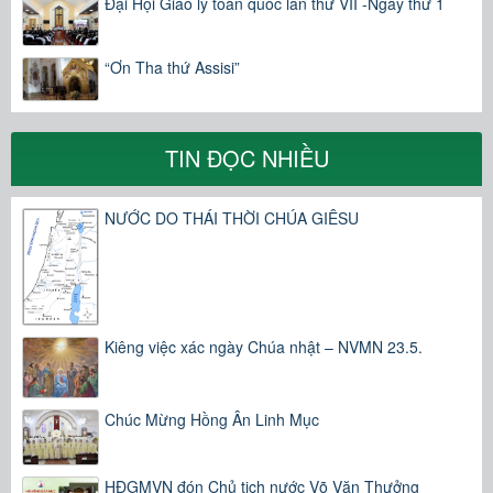
Đại Hội Giáo lý toàn quốc lần thứ VII -Ngày thứ 1
“Ơn Tha thứ Assisi”
TIN ĐỌC NHIỀU
NƯỚC DO THÁI THỜI CHÚA GIÊSU
Kiêng việc xác ngày Chúa nhật – NVMN 23.5.
Chúc Mừng Hồng Ân Linh Mục
HĐGMVN đón Chủ tịch nước Võ Văn Thưởng