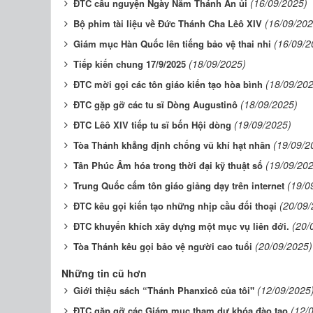
(16/09/2025)
ĐTC cầu nguyện Ngày Năm Thánh An ủi
(16/09/202
Bộ phim tài liệu về Đức Thánh Cha Lêô XIV
(16/09/2
Giám mục Hàn Quốc lên tiếng bảo vệ thai nhi
(18/09/2025)
Tiếp kiến chung 17/9/2025
(18/09/20
ĐTC mời gọi các tôn giáo kiến tạo hòa bình
(18/09/2025)
ĐTC gặp gỡ các tu sĩ Dòng Augustinô
(19/09/2025)
ĐTC Lêô XIV tiếp tu sĩ bốn Hội dòng
(19/09/2
Tòa Thánh khẳng định chống vũ khí hạt nhân
(19/09/20
Tân Phúc Âm hóa trong thời đại kỹ thuật số
(19/0
Trung Quốc cấm tôn giáo giảng dạy trên internet
(20/09/
ĐTC kêu gọi kiến tạo những nhịp cầu đối thoại
(20/
ĐTC khuyến khích xây dựng một mục vụ liên đới.
(20/09/2025)
Tòa Thánh kêu gọi bảo vệ người cao tuổi
Những tin cũ hơn
(12/09/2025
Giới thiệu sách “Thánh Phanxicô của tôi"
(12/
ĐTC gặp gỡ các Giám mục tham dự khóa đào tạo