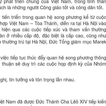
 phát triển chung của Việt Nam, trong tinh thầ
ch là những người Công giáo tốt và công dân tốt.
 tiến triển trong quan hệ song phương kể từ cuộ
hợp Việt Nam – Tòa Thánh, diễn ra tại Hà Nội và
ể hiện qua các cuộc tiếp xúc và tham vấn thườn
àn ở nhiều cấp độ, đặc biệt là cấp cao, cũng nh
h thường trú tại Hà Nội, Đức Tổng giám mục Mare
việc tiếp tục thúc đẩy quan hệ song phương thôn
g thuận sẽ duy trì các cuộc họp định kỳ của Nhó
hị, tin tưởng và tôn trọng lẫn nhau.
iệt Nam đã được Đức Thánh Cha Lêô XIV tiếp kiế