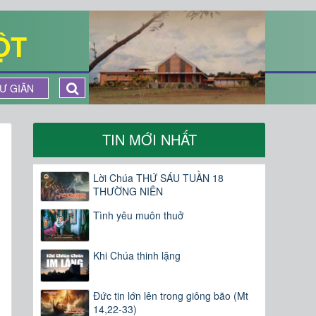
ỘT
Ư GIÃN
TIN MỚI NHẤT
Lời Chúa THỨ SÁU TUẦN 18
THƯỜNG NIÊN
Tình yêu muôn thuở
Khi Chúa thinh lặng
Đức tin lớn lên trong giông bão (Mt
14,22-33)