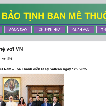
Ê BẢO TỊNH BAN MÊ THU
SỐNG ĐẠO
CHUYỆN NHÀ
QUÁN VĂN
TH
 hệ với VN
|
591
t Nam – Tòa Thánh diễn ra tại Vatican ngày 12/9/2025.