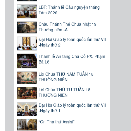
LBT: Thánh lễ Cầu nguyện tháng
Tám 2026
Chầu Thánh Thể Chúa nhật 19
Thường niên -A
Đại Hội Giáo lý toàn quốc lần thứ VII
-Ngày thứ 2
t
Thánh lễ An táng Cha Cố PX. Phạm
5
Bá Lễ
Lời Chúa THỨ NĂM TUẦN 18
THƯỜNG NIÊN
i
g
Lời Chúa THỨ TƯ TUẦN 18
THƯỜNG NIÊN
i
Đại Hội Giáo lý toàn quốc lần thứ VII
-Ngày thứ 1
ư
“Ơn Tha thứ Assisi”
g