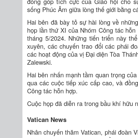
đóng góp tích cực của Giáo hội cho sự
sống Phúc Âm giữa lòng thế giới bằng cá
Hai bên đã bày tỏ sự hài lòng về những
họp lần thứ XI của Nhóm Công tác hỗn 
tháng 5/2024. Những tiến triển này th
xuyên, các chuyến trao đổi các phái đo
các hoạt động của vị Đại diện Tòa Thán
Zalewski.
Hai bên nhấn mạnh tầm quan trọng của 
qua các cuộc tiếp xúc cấp cao, và đồn
Công tác hỗn hợp.
Cuộc họp đã diễn ra trong bầu khí hữu ng
Vatican News
Nhân chuyến thăm Vatican, phái đoàn V