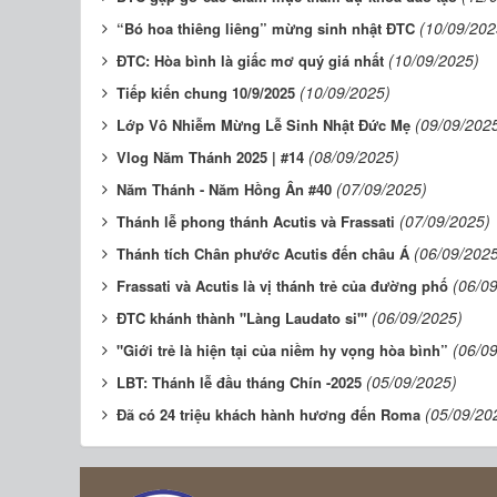
(10/09/202
“Bó hoa thiêng liêng” mừng sinh nhật ĐTC
(10/09/2025)
ĐTC: Hòa bình là giấc mơ quý giá nhất
(10/09/2025)
Tiếp kiến chung 10/9/2025
(09/09/202
Lớp Vô Nhiễm Mừng Lễ Sinh Nhật Đức Mẹ
(08/09/2025)
Vlog Năm Thánh 2025 | #14
(07/09/2025)
Năm Thánh - Năm Hồng Ân #40
(07/09/2025)
Thánh lễ phong thánh Acutis và Frassati
(06/09/202
Thánh tích Chân phước Acutis đến châu Á
(06/0
Frassati và Acutis là vị thánh trẻ của đường phố
(06/09/2025)
ĐTC khánh thành "Làng Laudato si'"
(06/0
"Giới trẻ là hiện tại của niềm hy vọng hòa bình”
(05/09/2025)
LBT: Thánh lễ đầu tháng Chín -2025
(05/09/20
Đã có 24 triệu khách hành hương đến Roma