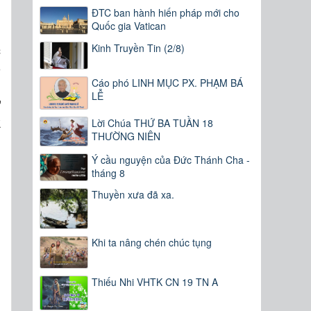
n
ĐTC ban hành hiến pháp mới cho
Quốc gia Vatican
c
Kinh Truyền Tin (2/8)
o
g
Cáo phó LINH MỤC PX. PHẠM BÁ
LỄ
ư
k
Lời Chúa THỨ BA TUẦN 18
THƯỜNG NIÊN
Ý cầu nguyện của Đức Thánh Cha -
g
tháng 8
m
Thuyền xưa đã xa.
Khi ta nâng chén chúc tụng
Thiếu Nhi VHTK CN 19 TN A
n