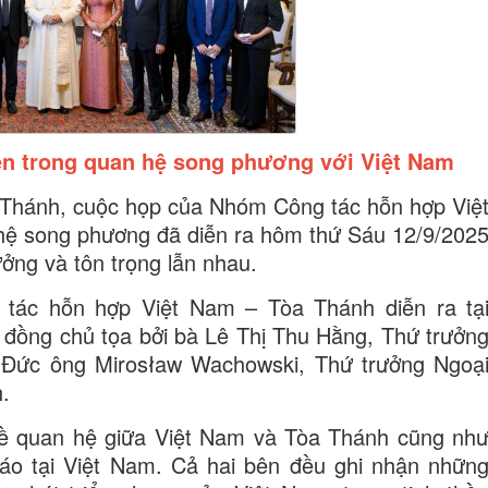
ển trong quan hệ song phương với Việt Nam
 Thánh, cuộc họp của Nhóm Công tác hỗn hợp Việ
ệ song phương đã diễn ra hôm thứ Sáu 12/9/202
tưởng và tôn trọng lẫn nhau.
tác hỗn hợp Việt Nam – Tòa Thánh diễn ra tạ
 đồng chủ tọa bởi bà Lê Thị Thu Hằng, Thứ trưởn
 Đức ông Mirosław Wachowski, Thứ trưởng Ngoạ
.
 về quan hệ giữa Việt Nam và Tòa Thánh cũng nh
giáo tại Việt Nam. Cả hai bên đều ghi nhận nhữn