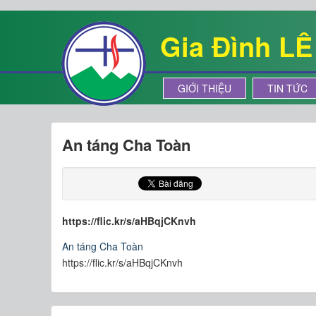
Gia Đình L
GIỚI THIỆU
TIN TỨC
An táng Cha Toàn
https://flic.kr/s/aHBqjCKnvh
An táng Cha Toàn
https://flic.kr/s/aHBqjCKnvh