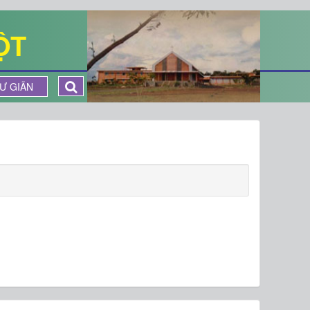
ỘT
Ư GIÃN