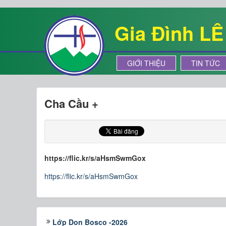
Gia Đình L
GIỚI THIỆU
TIN TỨC
Cha Cầu +
https://flic.kr/s/aHsmSwmGox
https://flic.kr/s/aHsmSwmGox
Lớp Don Bosco -2026