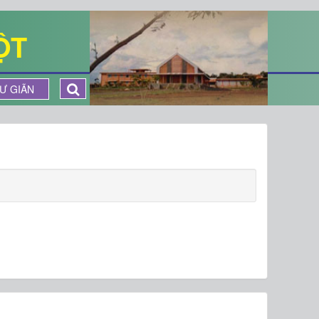
ỘT
Ư GIÃN