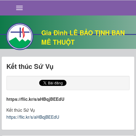
GIỚI THIỆU
TIN TỨC
SỐNG ĐẠO
Gia Đình LÊ BẢO TỊNH BAN
CHUYỆN NHÀ
MÊ THUỘT
QUÁN VĂN
THƯ GIÃN
Kết thúc Sứ Vụ
https://flic.kr/s/aHBqjBEEdU
Kết thúc Sứ Vụ
https://flic.kr/s/aHBqjBEEdU