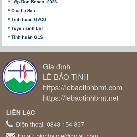
Lớp Don Bosco -2026
Cha La San
Tĩnh huấn GVCG
Tuyển sinh LBT
Tĩnh huấn GLS
Gia đình
LÊ BẢO TỊNH
https://lebaotinhbmt.com
https://lebaotinhbmt.net
LIÊN LẠC
Điện thoại:
0843 154 837
Email:
binhbalme@gmail.com