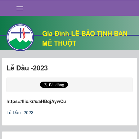
GIỚI THIỆU
TIN TỨC
SỐNG ĐẠO
Gia Đình LÊ BẢO TỊNH BAN
CHUYỆN NHÀ
MÊ THUỘT
QUÁN VĂN
THƯ GIÃN
Lễ Dầu -2023
https://flic.kr/s/aHBqjAywCu
Lễ Dầu -2023