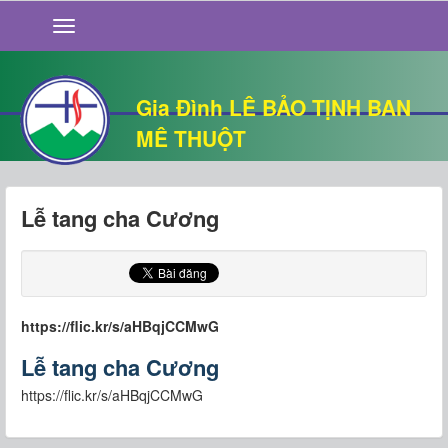
GIỚI THIỆU
TIN TỨC
SỐNG ĐẠO
Gia Đình LÊ BẢO TỊNH BAN
CHUYỆN NHÀ
MÊ THUỘT
QUÁN VĂN
THƯ GIÃN
Lễ tang cha Cương
https://flic.kr/s/aHBqjCCMwG
Lễ tang cha Cương
https://flic.kr/s/aHBqjCCMwG