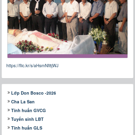
https://flic.kr/s/aHsmNf8jWJ
Lớp Don Bosco -2026
Cha La San
Tĩnh huấn GVCG
Tuyển sinh LBT
Tĩnh huấn GLS