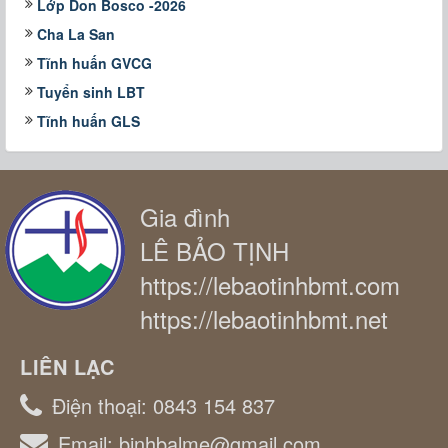
Lớp Don Bosco -2026
Cha La San
Tĩnh huấn GVCG
Tuyển sinh LBT
Tĩnh huấn GLS
Gia đình
LÊ BẢO TỊNH
https://lebaotinhbmt.com
https://lebaotinhbmt.net
LIÊN LẠC
Điện thoại:
0843 154 837
Email:
binhbalme@gmail.com