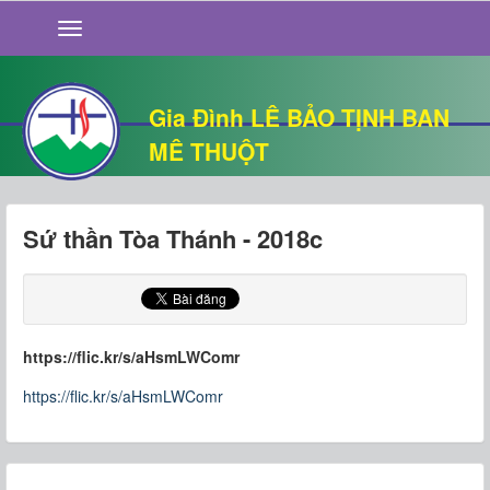
GIỚI THIỆU
TIN TỨC
SỐNG ĐẠO
Gia Đình LÊ BẢO TỊNH BAN
CHUYỆN NHÀ
MÊ THUỘT
QUÁN VĂN
THƯ GIÃN
Sứ thần Tòa Thánh - 2018c
https://flic.kr/s/aHsmLWComr
https://flic.kr/s/aHsmLWComr