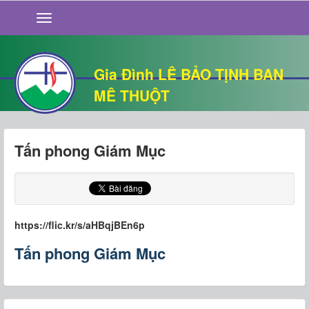
GIỚI THIỆU
TIN TỨC
SỐNG ĐẠO
Gia Đình LÊ BẢO TỊNH BAN
CHUYỆN NHÀ
MÊ THUỘT
QUÁN VĂN
THƯ GIÃN
Tấn phong Giám Mục
https://flic.kr/s/aHBqjBEn6p
Tấn phong Giám Mục