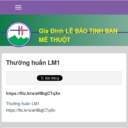
GIỚI THIỆU
TIN TỨC
SỐNG ĐẠO
Gia Đình LÊ BẢO TỊNH BAN
CHUYỆN NHÀ
MÊ THUỘT
QUÁN VĂN
THƯ GIÃN
Thường huấn LM1
https://flic.kr/s/aHBqjCTqXn
Thường huấn LM1
https://flic.kr/s/aHBqjCTqXn