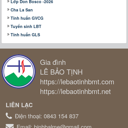
Lớp Don Bosco -2026
Cha La San
Tĩnh huấn GVCG
Tuyển sinh LBT
Tĩnh huấn GLS
Gia đình
LÊ BẢO TỊNH
https://lebaotinhbmt.com
https://lebaotinhbmt.net
LIÊN LẠC
Điện thoại:
0843 154 837
Email:
binhbalme@gmail.com