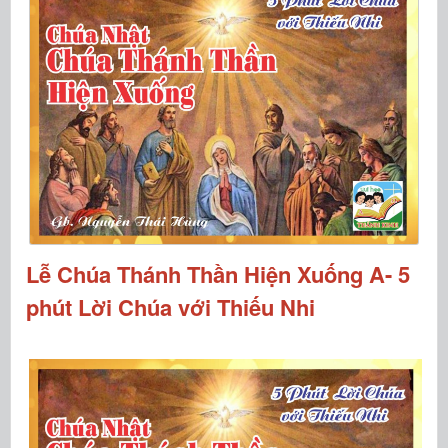
Lễ Chúa Thánh Thần Hiện Xuống A- 5
phút Lời Chúa với Thiếu Nhi