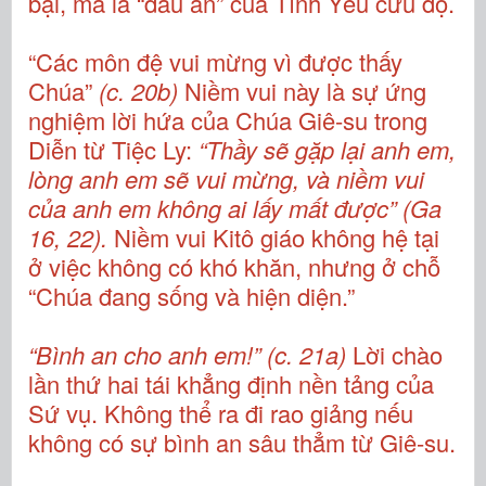
bại, mà là “dấu ấn” của Tình Yêu cứu độ.
“Các môn đệ vui mừng vì được thấy
Chúa”
(c. 20b)
Niềm vui này là sự ứng
nghiệm lời hứa của Chúa Giê-su trong
Diễn từ Tiệc Ly:
“Thầy sẽ gặp lại anh em,
lòng anh em sẽ vui mừng, và niềm vui
của anh em không ai lấy mất được” (Ga
16, 22).
Niềm vui Kitô giáo không hệ tại
ở việc không có khó khăn, nhưng ở chỗ
“Chúa đang sống và hiện diện.”
“Bình an cho anh em!” (c. 21a)
Lời chào
lần thứ hai tái khẳng định nền tảng của
Sứ vụ. Không thể ra đi rao giảng nếu
không có sự bình an sâu thẳm từ Giê-su.