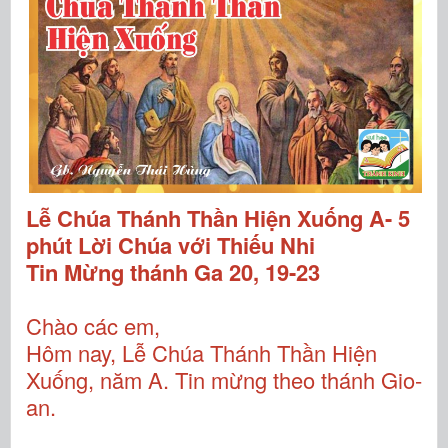
Lễ Chúa Thánh Thần Hiện Xuống A- 5
phút Lời Chúa với Thiếu Nhi
Tin Mừng thánh Ga 20, 19-23
Chào các em,
Hôm nay, Lễ Chúa Thánh Thần Hiện
Xuống, năm A. Tin mừng theo thánh Gio-
an.