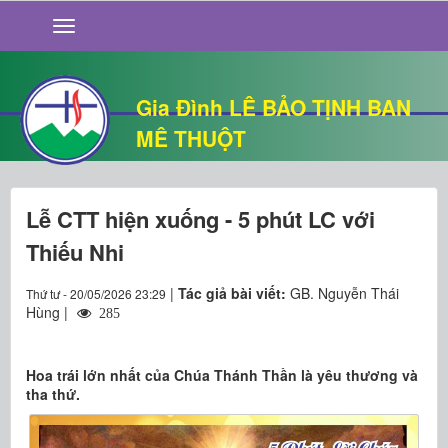
GIỚI THIỆU
TIN TỨC
SỐNG ĐẠO
Gia Đình LÊ BẢO TỊNH BAN
CHUYỆN NHÀ
MÊ THUỘT
QUÁN VĂN
THƯ GIÃN
Lễ CTT hiện xuống - 5 phút LC với
Thiếu Nhi
|
Tác giả bài viết:
GB. Nguyễn Thái
Thứ tư - 20/05/2026 23:29
Hùng |
285
Hoa trái lớn nhất của Chúa Thánh Thần là yêu thương và
tha thứ.