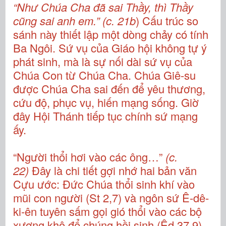
“Như Chúa Cha đã sai Thầy, thì Thầy
cũng sai anh em.” (c. 21b
) Cấu trúc so
sánh này thiết lập một dòng chảy có tính
Ba Ngôi. Sứ vụ của Giáo hội không tự ý
phát sinh, mà là sự nối dài sứ vụ của
Chúa Con từ Chúa Cha. Chúa Giê-su
được Chúa Cha sai đến để yêu thương,
cứu độ, phục vụ, hiến mạng sống. Giờ
đây Hội Thánh tiếp tục chính sứ mạng
ấy.
“Người thổi hơi vào các ông…”
(c.
22)
Đây là chi tiết gợi nhớ hai bản văn
Cựu ước: Đức Chúa thổi sinh khí vào
mũi con người (St 2,7) và ngôn sứ Ê-dê-
ki-ên tuyên sấm gọi gió thổi vào các bộ
xương khô để chúng hồi sinh (Êd 37,9).