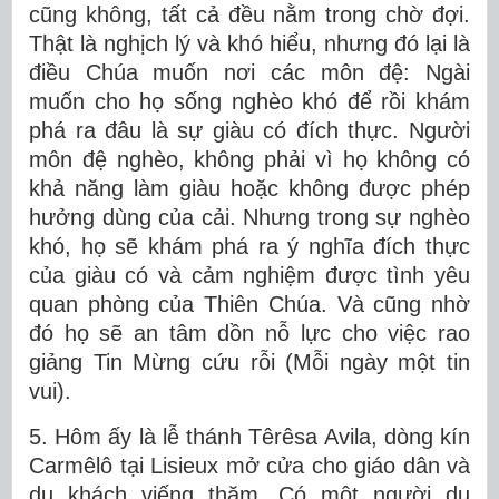
cũng không, tất cả đều nằm trong chờ đợi.
Thật là nghịch lý và khó hiểu, nhưng đó lại là
điều Chúa muốn nơi các môn đệ: Ngài
muốn cho họ sống nghèo khó để rồi khám
phá ra đâu là sự giàu có đích thực. Người
môn đệ nghèo, không phải vì họ không có
khả năng làm giàu hoặc không được phép
hưởng dùng của cải. Nhưng trong sự nghèo
khó, họ sẽ khám phá ra ý nghĩa đích thực
của giàu có và cảm nghiệm được tình yêu
quan phòng của Thiên Chúa. Và cũng nhờ
đó họ sẽ an tâm dồn nỗ lực cho việc rao
giảng Tin Mừng cứu rỗi (Mỗi ngày một tin
vui).
5. Hôm ấy là lễ thánh Têrêsa Avila, dòng kín
Carmêlô tại Lisieux mở cửa cho giáo dân và
du khách viếng thăm. Có một người du