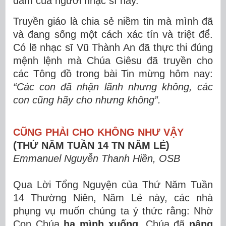
đảm của người nhạc sĩ này.
Truyền giáo là chia sẻ niềm tin mà mình đã
và đang sống một cách xác tín và triệt để.
Có lẽ nhạc sĩ Vũ Thành An đã thực thi đúng
mệnh lệnh mà Chúa Giêsu đã truyền cho
các Tông đồ trong bài Tin mừng hôm nay:
“
Các con đã nhận lãnh nhưng không, các
con cũng hãy cho nhưng không”.
CŨNG PHẢI CHO KHÔNG NHƯ VẬY
(THỨ NĂM TUẦN 14 TN NĂM LẺ)
Emmanuel Nguyễn Thanh Hiền, OSB
Qua Lời Tổng Nguyện của Thứ Năm Tuần
14 Thường Niên, Năm Lẻ này, các nhà
phụng vụ muốn chúng ta ý thức rằng: Nhờ
Con Chúa
hạ mình xuống,
Chúa đã
nâng