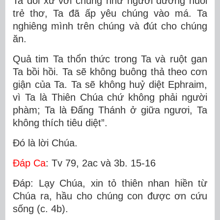
Ta đối xử với chúng như người dưỡng nuôi
trẻ thơ, Ta đã ấp yêu chúng vào má. Ta
nghiêng mình trên chúng và đút cho chúng
ăn.
Quả tim Ta thổn thức trong Ta và ruột gan
Ta bồi hồi. Ta sẽ không buông thả theo cơn
giận của Ta. Ta sẽ không huỷ diệt Ephraim,
vì Ta là Thiên Chúa chứ không phải người
phàm; Ta là Ðấng Thánh ở giữa ngươi, Ta
không thích tiêu diệt”.
Ðó là lời Chúa.
Ðáp Ca
: Tv 79, 2ac và 3b. 15-16
Ðáp: Lạy Chúa, xin tỏ thiên nhan hiền từ
Chúa ra, hầu cho chúng con được ơn cứu
sống (c. 4b).