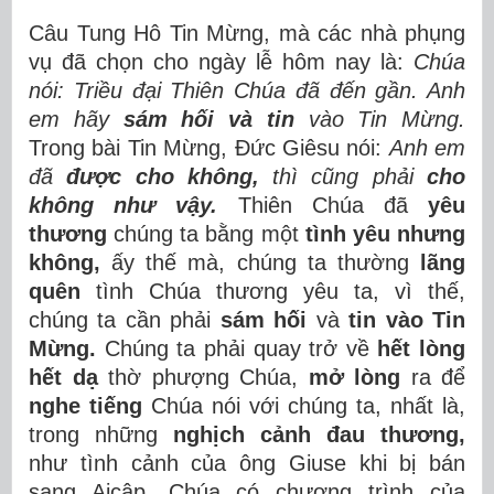
Câu Tung Hô Tin Mừng, mà các nhà phụng
vụ đã chọn cho ngày lễ hôm nay là:
Chúa
nói: Triều đại Thiên Chúa đã đến gần. Anh
em hãy
sám hối và tin
vào Tin Mừng.
Trong bài Tin Mừng, Đức Giêsu nói:
Anh em
đã
được cho không,
thì cũng phải
cho
không như vậy.
Thiên Chúa đã
yêu
thương
chúng ta bằng một
tình yêu nhưng
không,
ấy thế mà, chúng ta thường
lãng
quên
tình Chúa thương yêu ta, vì thế,
chúng ta cần phải
sám hối
và
tin vào Tin
Mừng.
Chúng ta phải quay trở về
hết lòng
hết dạ
thờ phượng Chúa,
mở lòng
ra để
nghe tiếng
Chúa nói với chúng ta, nhất là,
trong những
nghịch cảnh đau thương,
như tình cảnh của ông Giuse khi bị bán
sang Aicập, Chúa có chương trình của