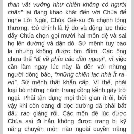
than vất vưởng như chiên không có người
chăn”
lại đang khao khát đến với Chúa để
nghe Lời Ngài, Chúa Giê-su đã chạnh lòng
thương. Đó chính là lý do và động lực thúc
đẩy Chúa chọn gọi mười hai môn đệ và sai
họ lên đường và dặn dò. Sứ mệnh tuy bao
la nhưng không được ôm đồm. Các ông
chưa thể
“đi về phía các dân ngoại”
, vì việc
cần làm ngay lúc này là đến với những
người đồng bào,
“những chiên lạc nhà Ít-ra-
en”
. Sứ mệnh thật khẩn cấp. Vì thế, phải
loại bỏ những hành trang cồng kềnh gây trở
ngại. Phải tận dụng mọi thời gian ít ỏi, bởi
vậy khi còn đang đi dọc đường đã phải bắt
đầu rao giảng rồi. Các môn đệ lúc được
Chúa sai đi hẳn không được trang bị kỹ
năng chuyên môn nào ngoài quyền năng