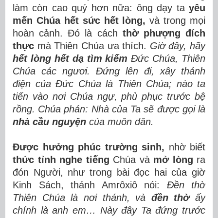
làm còn cao quý hơn nữa: ông dạy ta
yêu
mến Chúa hết sức hết lòng,
và trong mọi
hoàn cảnh. Đó là cách
thờ phượng đích
thực
mà Thiên Chúa ưa thích.
Giờ đây, hãy
hết lòng hết dạ tìm kiếm
Đức Chúa, Thiên
Chúa các ngươi. Đứng lên đi, xây thánh
điện của Đức Chúa là Thiên Chúa; nào ta
tiến vào nơi Chúa ngự, phủ phục trước bệ
rồng. Chúa phán: Nhà của Ta sẽ được gọi là
nhà cầu nguyện
của muôn dân.
Được hưởng phúc trường sinh,
nhờ biết
thức tỉnh nghe tiếng
Chúa và
mở lòng
ra
đón Người, như trong bài đọc hai của giờ
Kinh Sách, thánh Amrôxiô nói:
Đền thờ
Thiên Chúa là nơi thánh, và
đền thờ
ấy
chính là anh em… Này đây Ta đứng trước