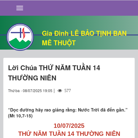
GIỚI THIỆU
TIN TỨC
SỐNG ĐẠO
Gia Đình LÊ BẢO TỊNH BAN
CHUYỆN NHÀ
MÊ THUỘT
QUÁN VĂN
THƯ GIÃN
Lời Chúa THỨ NĂM TUẦN 14
THƯỜNG NIÊN
|
Thứ ba - 08/07/2025 19:05
577
“Dọc đường hãy rao giảng rằng: Nước Trời đã đến gần.”
(Mt 10,7-15)
10/07/2025
THỨ NĂM TUẦN 14 THƯỜNG NIÊN