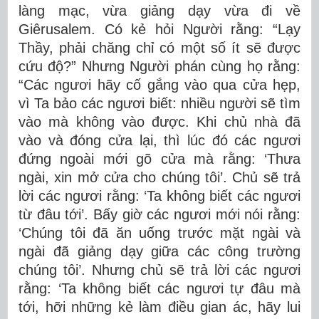
làng mạc, vừa giảng dạy vừa đi về
Giêrusalem. Có kẻ hỏi Người rằng: “Lạy
Thầy, phải chăng chỉ có một số ít sẽ được
cứu độ?” Nhưng Người phán cùng họ rằng:
“Các ngươi hãy cố gắng vào qua cửa hẹp,
vì Ta bảo các ngươi biết: nhiều người sẽ tìm
vào mà không vào được. Khi chủ nhà đã
vào và đóng cửa lại, thì lúc đó các ngươi
đứng ngoài mới gõ cửa mà rằng: ‘Thưa
ngài, xin mở cửa cho chúng tôi’. Chủ sẽ trả
lời các ngươi rằng: ‘Ta không biết các ngươi
từ đâu tới’. Bấy giờ các ngươi mới nói rằng:
‘Chúng tôi đã ăn uống trước mặt ngài và
ngài đã giảng dạy giữa các công trường
chúng tôi’. Nhưng chủ sẽ trả lời các ngươi
rằng: ‘Ta không biết các ngươi tự đâu mà
tới, hỡi những kẻ làm điều gian ác, hãy lui