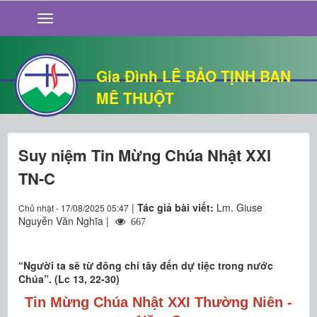
GIỚI THIỆU
TIN TỨC
SỐNG ĐẠO
Gia Đình LÊ BẢO TỊNH BAN
CHUYỆN NHÀ
MÊ THUỘT
QUÁN VĂN
THƯ GIÃN
Suy niệm Tin Mừng Chúa Nhật XXI
TN-C
|
Tác giả bài viết:
Lm. Giuse
Chủ nhật - 17/08/2025 05:47
Nguyễn Văn Nghĩa |
667
“Người ta sẽ từ đông chí tây đến dự tiệc trong nước
Chúa”. (Lc 13, 22-30)
Tin Mừng Chúa
Nhật XXI Thường Niên -