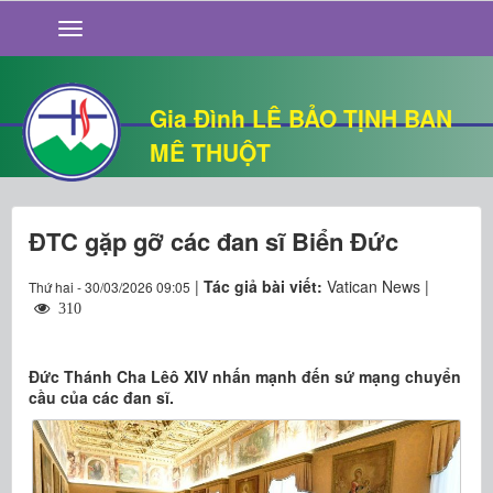
GIỚI THIỆU
TIN TỨC
SỐNG ĐẠO
Gia Đình LÊ BẢO TỊNH BAN
CHUYỆN NHÀ
MÊ THUỘT
QUÁN VĂN
THƯ GIÃN
ĐTC gặp gỡ các đan sĩ Biển Đức
|
Tác giả bài viết:
Vatican News |
Thứ hai - 30/03/2026 09:05
310
Đức Thánh Cha Lêô XIV nhấn mạnh đến sứ mạng chuyển
cầu của các đan sĩ.