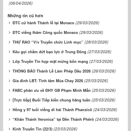
(06/04/2026)
Những tin cũ hơn
(29/03/2026)
ĐTC cử hành Thánh lễ tại Monaco
(29/03/2026)
ĐTC viếng thăm Công quốc Monaco
(28/03/2026)
THƯ RAO “V/v Truyền chức Linh mục”
(27/03/2026)
Kêu gọi chấm dứt bạo lực ở Trung Đông
(27/03/2026)
Lớp Truyền Tin họp mặt mừng bổn mạng
(26/03/2026)
THÔNG BÁO Thánh Lễ Làm Phép Dầu 2026
(25/03/2026)
Gia đình LBT: Tĩnh tâm Mùa Chay 2026
(25/03/2026)
FABC phân ưu về ĐHY GB Phạm Minh Mẫn
(25/03/2026)
[Trực tiếp] Buổi Tiếp kiến chung hằng tuần
(24/03/2026)
Hồng y 97 tuổi viếng di hài Thánh Phanxicô
(24/03/2026)
“Khăn Thánh Veronica” tại Đền Thánh Phêrô
(23/03/2026)
Kinh Truyền Tin (22/3)