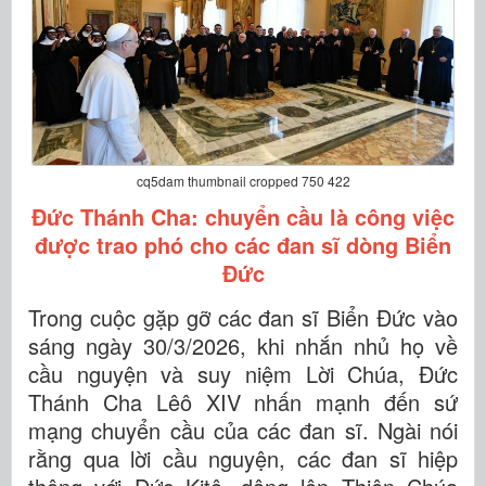
cq5dam thumbnail cropped 750 422
Đức Thánh Cha: chuyển cầu là công việc
được trao phó cho các đan sĩ dòng Biển
Đức
Trong cuộc gặp gỡ các đan sĩ Biển Đức vào
sáng ngày 30/3/2026, khi nhắn nhủ họ về
cầu nguyện và suy niệm Lời Chúa, Đức
Thánh Cha Lêô XIV nhấn mạnh đến sứ
mạng chuyển cầu của các đan sĩ. Ngài nói
rằng qua lời cầu nguyện, các đan sĩ hiệp