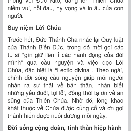
thông với Đức Kitô, dâng lên Thiên Chúa
niềm vui, nỗi đau, hy vọng và lo âu của con
người.
Suy niệm Lời Chúa
Trước hết, Đức Thánh Cha nhắc lại Quy luật
của Thánh Biển Đức, trong đó mời gọi các
tu sĩ “gìn giữ liên lỉ các hành động của đời
mình” qua cầu nguyện và việc đọc Lời
Chúa, đặc biệt là “Lectio divina”. Theo ngài,
chính đời sống cầu nguyện giúp mỗi người
nhận ra sự thật về bản thân, nhận biết
những yếu đuối, tội lỗi, đồng thời tạ ơn về ân
sủng của Thiên Chúa. Nhờ đó, lòng khao
khát thuộc về Chúa được củng cố và ơn gọi
thánh hiến được nuôi dưỡng mỗi ngày.
Đời sống cộng đoàn, tinh thần hiệp hành