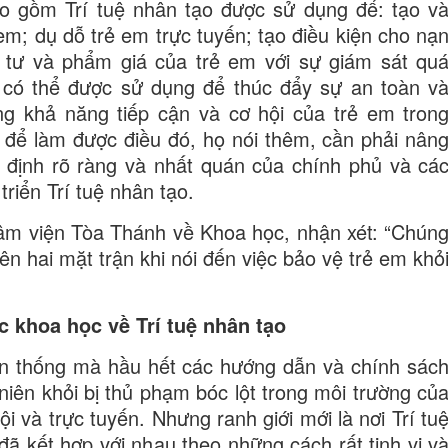
bao gồm Trí tuệ nhân tạo được sử dụng để: tạo v
 em; dụ dỗ trẻ em trực tuyến; tạo điều kiện cho nạ
tư và phẩm giá của trẻ em với sự giám sát qu
g có thể được sử dụng để thúc đẩy sự an toàn v
 khả năng tiếp cận và cơ hội của trẻ em tron
để làm được điều đó, họ nói thêm, cần phải nân
y định rõ ràng và nhất quán của chính phủ và cá
riển Trí tuệ nhân tạo.
âm viện Tòa Thánh về Khoa học, nhận xét: “Chún
ên hai mặt trận khi nói đến việc bảo vệ trẻ em khỏ
ức khoa học về Trí tuệ nhân tạo
ền thống mà hầu hết các hướng dẫn và chính sác
niên khỏi bị thủ phạm bóc lột trong môi trường củ
ội và trực tuyến. Nhưng ranh giới mới là nơi Trí tu
 đã kết hợp với nhau theo những cách rất tinh vi v