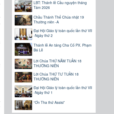
à
LBT: Thánh lễ Cầu nguyện tháng
Tám 2026
n
á
Chầu Thánh Thể Chúa nhật 19
à
Thường niên -A
g
Đại Hội Giáo lý toàn quốc lần thứ VII
g
-Ngày thứ 2
c
Thánh lễ An táng Cha Cố PX. Phạm
Bá Lễ
g
Lời Chúa THỨ NĂM TUẦN 18
i
THƯỜNG NIÊN
Lời Chúa THỨ TƯ TUẦN 18
THƯỜNG NIÊN
Đại Hội Giáo lý toàn quốc lần thứ VII
h
-Ngày thứ 1
a
“Ơn Tha thứ Assisi”
ệ
à