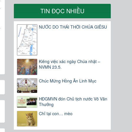
a
TIN ĐỌC NHIỀU
a
NƯỚC DO THÁI THỜI CHÚA GIÊSU
,
Kiêng việc xác ngày Chúa nhật –
NVMN 23.5.
Chúc Mừng Hồng Ân Linh Mục
HĐGMVN đón Chủ tịch nước Võ Văn
Thưởng
Chỉ tại con… mèo