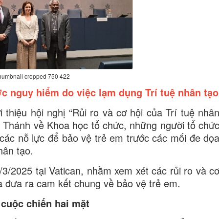
humbnail cropped 750 422
ước nguy hiểm do việc lạm dụng Trí tuệ nhân tạo
thiệu hội nghị “Rủi ro và cơ hội của Trí tuệ nhâ
òa Thánh về Khoa học tổ chức, những người tổ chứ
 các nỗ lực để bảo vệ trẻ em trước các mối đe dọ
hân tạo.
/3/2025 tại Vatican, nhằm xem xét các rủi ro và c
và đưa ra cam kết chung về bảo vệ trẻ em.
: cuộc chiến hai mặt