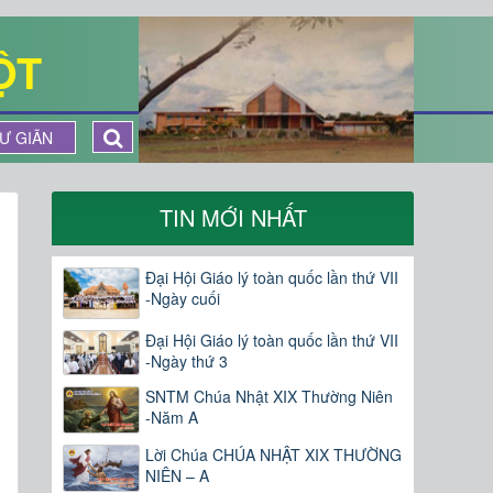
ỘT
Ư GIÃN
TIN MỚI NHẤT
Đại Hội Giáo lý toàn quốc lần thứ VII
-Ngày cuối
Đại Hội Giáo lý toàn quốc lần thứ VII
-Ngày thứ 3
SNTM Chúa Nhật XIX Thường Niên
-Năm A
Lời Chúa CHÚA NHẬT XIX THƯỜNG
NIÊN – A