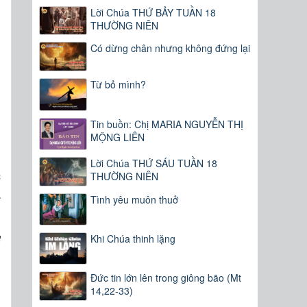
Lời Chúa THỨ BẢY TUẦN 18
THƯỜNG NIÊN
Có dừng chân nhưng không đứng lại
Từ bỏ mình?
Tin buồn: Chị MARIA NGUYỄN THỊ
MỘNG LIÊN
n
Lời Chúa THỨ SÁU TUẦN 18
c
THƯỜNG NIÊN
a
Tình yêu muôn thuở
ơ
Khi Chúa thinh lặng
Đức tin lớn lên trong giông bão (Mt
14,22-33)