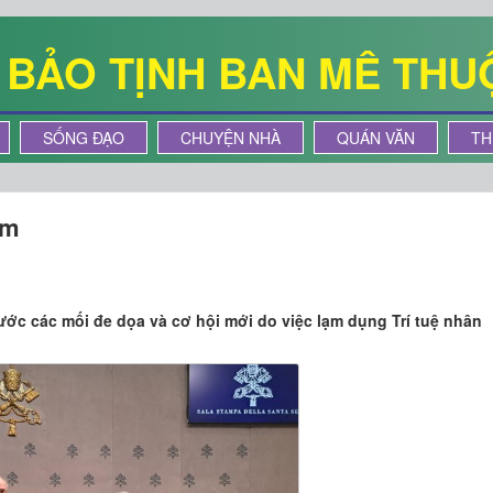
Ê BẢO TỊNH BAN MÊ THU
SỐNG ĐẠO
CHUYỆN NHÀ
QUÁN VĂN
TH
em
rước các mối đe dọa và cơ hội mới do việc lạm dụng Trí tuệ nhân