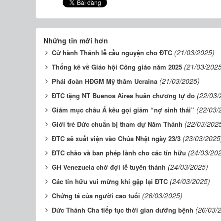
Những tin mới hơn
(21/03/2025)
Cử hành Thánh lễ cầu nguyện cho ĐTC
(21/03/202
Thống kê về Giáo hội Công giáo năm 2025
(21/03/2025)
Phái đoàn HĐGM Mỹ thăm Ucraina
(22/03/
ĐTC tặng NT Buenos Aires huân chương tự do
(22/03/
Giám mục châu Á kêu gọi giảm “nợ sinh thái”
(22/03/202
Giới trẻ Đức chuẩn bị tham dự Năm Thánh
(23/03/2025
ĐTC sẽ xuất viện vào Chúa Nhật ngày 23/3
(24/03/20
ĐTC chào và ban phép lành cho các tín hữu
(24/03/2025)
GH Venezuela chờ đợi lễ tuyên thánh
(24/03/2025)
Các tín hữu vui mừng khi gặp lại ĐTC
(26/03/2025)
Chứng tá của người cao tuổi
(26/03/
Đức Thánh Cha tiếp tục thời gian dưỡng bệnh