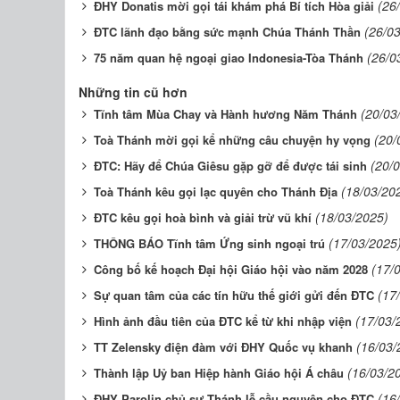
(26
ĐHY Donatis mời gọi tái khám phá Bí tích Hòa giải
(26/0
ĐTC lãnh đạo bằng sức mạnh Chúa Thánh Thần
(26/0
75 năm quan hệ ngoại giao Indonesia-Tòa Thánh
Những tin cũ hơn
(20/03
Tĩnh tâm Mùa Chay và Hành hương Năm Thánh
(20/
Toà Thánh mời gọi kể những câu chuyện hy vọng
(20/
ĐTC: Hãy để Chúa Giêsu gặp gỡ để được tái sinh
(18/03/20
Toà Thánh kêu gọi lạc quyên cho Thánh Địa
(18/03/2025)
ĐTC kêu gọi hoà bình và giải trừ vũ khí
(17/03/2025
THÔNG BÁO Tĩnh tâm Ứng sinh ngoại trú
(17/
Công bố kế hoạch Đại hội Giáo hội vào năm 2028
(17
Sự quan tâm của các tín hữu thế giới gửi đến ĐTC
(17/03/
Hình ảnh đầu tiên của ĐTC kể từ khi nhập viện
(16/03/
TT Zelensky điện đàm với ĐHY Quốc vụ khanh
(16/03/2
Thành lập Uỷ ban Hiệp hành Giáo hội Á châu
(16
ĐHY Parolin chủ sự Thánh lễ cầu nguyện cho ĐTC