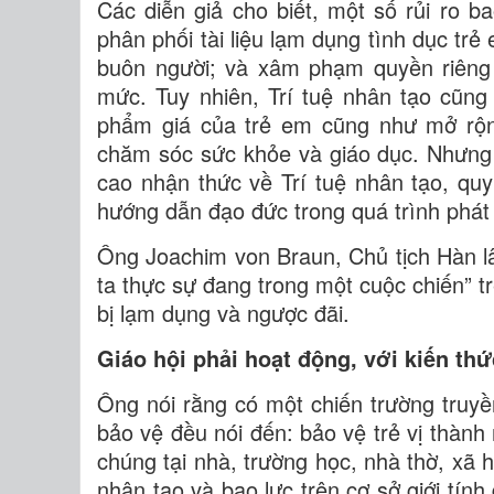
Các diễn giả cho biết, một số rủi ro 
phân phối tài liệu lạm dụng tình dục trẻ
buôn người; và xâm phạm quyền riêng 
mức. Tuy nhiên, Trí tuệ nhân tạo cũn
phẩm giá của trẻ em cũng như mở rộng
chăm sóc sức khỏe và giáo dục. Nhưng 
cao nhận thức về Trí tuệ nhân tạo, qu
hướng dẫn đạo đức trong quá trình phát t
Ông Joachim von Braun, Chủ tịch Hàn l
ta thực sự đang trong một cuộc chiến” tr
bị lạm dụng và ngược đãi.
Giáo hội phải hoạt động, với kiến th
Ông nói rằng có một chiến trường truy
bảo vệ đều nói đến: bảo vệ trẻ vị thành 
chúng tại nhà, trường học, nhà thờ, xã h
nhân tạo và bạo lực trên cơ sở giới tính