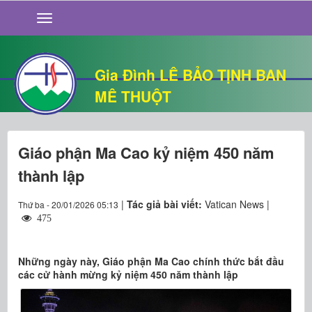
GIỚI THIỆU
TIN TỨC
SỐNG ĐẠO
Gia Đình LÊ BẢO TỊNH BAN
CHUYỆN NHÀ
MÊ THUỘT
QUÁN VĂN
THƯ GIÃN
Giáo phận Ma Cao kỷ niệm 450 năm
thành lập
|
Tác giả bài viết:
Vatican News |
Thứ ba - 20/01/2026 05:13
475
Những ngày này, Giáo phận Ma Cao chính thức bắt đầu
các cử hành mừng kỷ niệm 450 năm thành lập