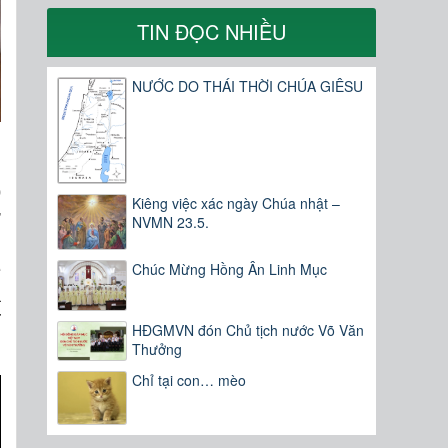
TIN ĐỌC NHIỀU
NƯỚC DO THÁI THỜI CHÚA GIÊSU
p
Kiêng việc xác ngày Chúa nhật –
ờ
NVMN 23.5.
h
e
Chúc Mừng Hồng Ân Linh Mục
a
ĩ
HĐGMVN đón Chủ tịch nước Võ Văn
Thưởng
Chỉ tại con… mèo