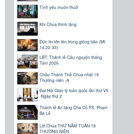
Tình yêu muôn thuở
Khi Chúa thinh lặng
Đức tin lớn lên trong giông bão (Mt
14,22-33)
LBT: Thánh lễ Cầu nguyện tháng
Tám 2026
Chầu Thánh Thể Chúa nhật 19
Thường niên -A
Đại Hội Giáo lý toàn quốc lần thứ VII
-Ngày thứ 2
Thánh lễ An táng Cha Cố PX. Phạm
Bá Lễ
Lời Chúa THỨ NĂM TUẦN 18
m
THƯỜNG NIÊN