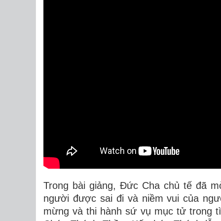
Trong bài giảng, Đức Cha chủ tế đã m
người được sai đi và niềm vui của ngư
mừng và thi hành sứ vụ mục tử trong t