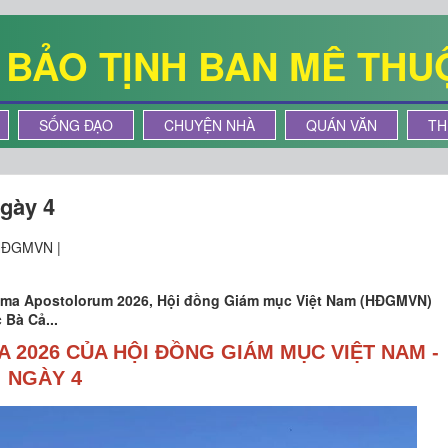
Ê BẢO TỊNH BAN MÊ THU
SỐNG ĐẠO
CHUYỆN NHÀ
QUÁN VĂN
TH
ngày 4
HĐGMVN |
inima Apostolorum 2026, Hội đồng Giám mục Việt Nam (HĐGMVN)
Bà Cả...
A 2026 CỦA HỘI ĐỒNG GIÁM MỤC VIỆT NAM -
NGÀY 4