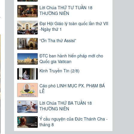
h
Lời Chúa THỨ TƯ TUẦN 18
n
THƯỜNG NIÊN
y
Đại Hội Giáo lý toàn quốc lần thứ VII
-Ngày thứ 1
“Ơn Tha thứ Assisi”
ĐTC ban hành hiến pháp mới cho
Quốc gia Vatican
Kinh Truyền Tin (2/8)
Cáo phó LINH MỤC PX. PHẠM BÁ
LỄ
Lời Chúa THỨ BA TUẦN 18
THƯỜNG NIÊN
Ý cầu nguyện của Đức Thánh Cha -
tháng 8