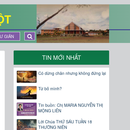
ỘT
Ư GIÃN
TIN MỚI NHẤT
Có dừng chân nhưng không đứng lại
Từ bỏ mình?
Tin buồn: Chị MARIA NGUYỄN THỊ
MỘNG LIÊN
Lời Chúa THỨ SÁU TUẦN 18
THƯỜNG NIÊN