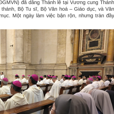
ĐGMVN) đã dâng Thánh lễ tại Vương cung Thán
hánh, Bộ Tu sĩ, Bộ Văn hoá – Giáo dục, và Vă
ục. Một ngày làm việc bận rộn, nhưng tràn đầ