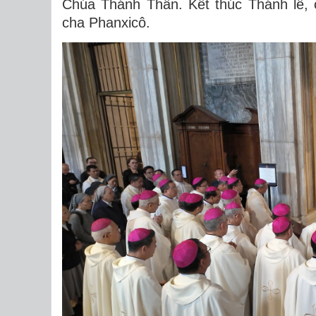
Chúa Thánh Thần. Kết thúc Thánh lễ
cha Phanxicô.