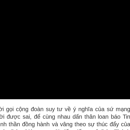
ời gọi cộng đoàn suy tư về ý nghĩa của sứ mạn
ời được sai, để cùng nhau dấn thân loan báo Ti
ình thần đồng hành và vâng theo sự thúc đẩy củ