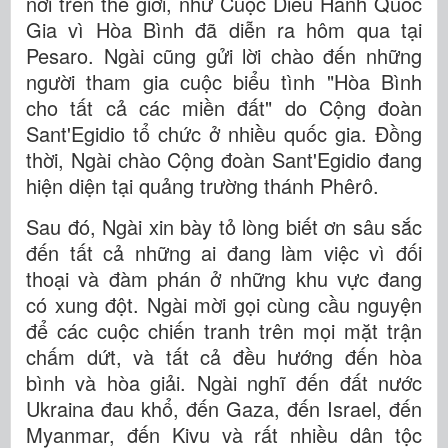
nơi trên thế giới, như Cuộc Diễu Hành Quốc
Gia vì Hòa Bình đã diễn ra hôm qua tại
Pesaro. Ngài cũng gửi lời chào đến những
người tham gia cuộc biểu tình "Hòa Bình
cho tất cả các miền đất" do Cộng đoàn
Sant'Egidio tổ chức ở nhiều quốc gia. Đồng
thời, Ngài chào Cộng đoàn Sant'Egidio đang
hiện diện tại quảng trường thánh Phêrô.
Sau đó, Ngài xin bày tỏ lòng biết ơn sâu sắc
đến tất cả những ai đang làm việc vì đối
thoại và đàm phán ở những khu vực đang
có xung đột. Ngài mời gọi cùng cầu nguyện
để các cuộc chiến tranh trên mọi mặt trận
chấm dứt, và tất cả đều hướng đến hòa
bình và hòa giải. Ngài nghĩ đến đất nước
Ukraina đau khổ, đến Gaza, đến Israel, đến
Myanmar, đến Kivu và rất nhiều dân tộc