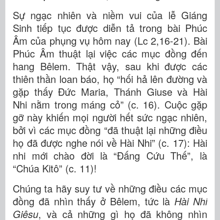
Sự ngạc nhiên và niềm vui của lễ Giáng
Sinh tiếp tục được diễn tả trong bài Phúc
Âm của phụng vụ hôm nay (Lc 2,16-21). Bài
Phúc Âm thuật lại việc các mục đồng đến
hang Bêlem. Thật vậy, sau khi được các
thiên thần loan báo, họ “hối hả lên đường và
gặp thấy Đức Maria, Thánh Giuse và Hài
Nhi nằm trong máng cỏ” (c. 16). Cuộc gặp
gỡ này khiến mọi người hết sức ngạc nhiên,
bởi vì các mục đồng “đã thuật lại những điều
họ đã được nghe nói về Hài Nhi” (c. 17): Hài
nhi mới chào đời là “Đấng Cứu Thế”, là
“Chúa Kitô” (c. 11)!
Chúng ta hãy suy tư về những điều các mục
đồng đã nhìn thấy ở Bêlem, tức là
Hài Nhi
Giêsu
, và cả những gì họ đã không nhìn