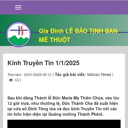
GIỚI THIỆU
TIN TỨC
SỐNG ĐẠO
Gia Đình LÊ BẢO TỊNH BAN
CHUYỆN NHÀ
MÊ THUỘT
QUÁN VĂN
THƯ GIÃN
Kinh Truyền Tin 1/1/2025
|
Tác giả bài viết:
Vatican News |
Thứ năm - 02/01/2025 05:12
611
Sau khi dâng Thánh lễ Đức Maria Mẹ Thiên Chúa, vào lúc
12 giờ trưa, như thường lệ, Đức Thánh Cha đã xuất hiện
tại cửa sổ Dinh Tông tòa và đọc kinh Truyền Tin với các
tín hữu hiện diện tại Quảng trường Thánh Phêrô.