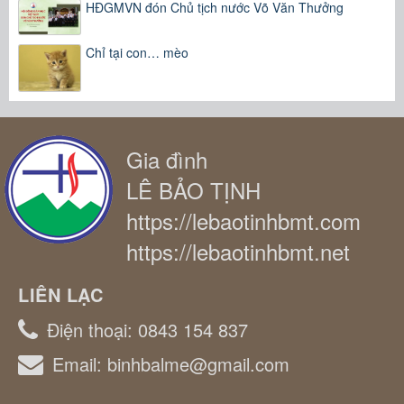
HĐGMVN đón Chủ tịch nước Võ Văn Thưởng
Chỉ tại con… mèo
Gia đình
LÊ BẢO TỊNH
https://lebaotinhbmt.com
https://lebaotinhbmt.net
LIÊN LẠC
Điện thoại:
0843 154 837
Email:
binhbalme@gmail.com