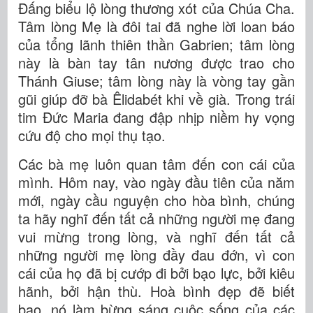
Đấng biểu lộ lòng thương xót của Chúa Cha.
Tâm lòng Mẹ là đôi tai đã nghe lời loan báo
của tổng lãnh thiên thần Gabrien; tâm lòng
này là bàn tay tân nương được trao cho
Thánh Giuse; tâm lòng này là vòng tay gần
gũi giúp đỡ bà Êlidabét khi về già. Trong trái
tim Đức Maria đang đập nhịp niềm hy vọng
cứu độ cho mọi thụ tạo.
Các bà mẹ luôn quan tâm đến con cái của
mình. Hôm nay, vào ngày đầu tiên của năm
mới, ngày cầu nguyện cho hòa bình, chúng
ta hãy nghĩ đến tất cả những người mẹ đang
vui mừng trong lòng, và nghĩ đến tất cả
những người mẹ lòng đầy đau đớn, vì con
cái của họ đã bị cướp đi bởi bạo lực, bởi kiêu
hãnh, bởi hận thù. Hoà bình đẹp đẽ biết
bao, nó làm bừng sáng cuộc sống của các