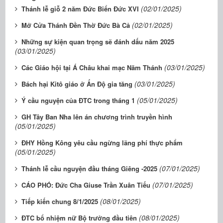
(02/01/2025)
Thánh lễ giỗ 2 năm Đức Biển Đức XVI
(02/01/2025)
Mở Cửa Thánh Đền Thờ Đức Bà Cả
Những sự kiện quan trọng sẽ đánh dấu năm 2025
(03/01/2025)
(03/01/2025)
Các Giáo hội tại Á Châu khai mạc Năm Thánh
(03/01/2025)
Bách hại Kitô giáo ở Ấn Độ gia tăng
(05/01/2025)
Ý cầu nguyện của ĐTC trong tháng 1
GH Tây Ban Nha lên án chương trình truyền hình
(05/01/2025)
ĐHY Hồng Kông yêu cầu ngừng lãng phí thực phẩm
(05/01/2025)
(07/01/2025)
Thánh lễ cầu nguyện đầu tháng Giêng -2025
(07/01/2025)
CÁO PHÓ: Đức Cha Giuse Trần Xuân Tiếu
(08/01/2025)
Tiếp kiến chung 8/1/2025
(08/01/2025)
ĐTC bổ nhiệm nữ Bộ trưởng đầu tiên