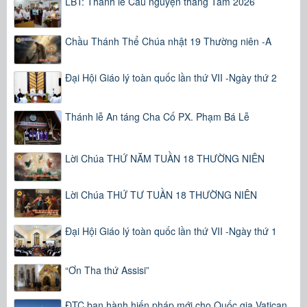
LBT: Thánh lễ Cầu nguyện tháng Tám 2026
Chầu Thánh Thể Chúa nhật 19 Thường niên -A
Đại Hội Giáo lý toàn quốc lần thứ VII -Ngày thứ 2
Thánh lễ An táng Cha Cố PX. Phạm Bá Lễ
Lời Chúa THỨ NĂM TUẦN 18 THƯỜNG NIÊN
Lời Chúa THỨ TƯ TUẦN 18 THƯỜNG NIÊN
Đại Hội Giáo lý toàn quốc lần thứ VII -Ngày thứ 1
“Ơn Tha thứ Assisi”
ĐTC ban hành hiến pháp mới cho Quốc gia Vatican