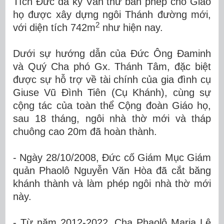
Tích Đức đã ký Văn thư ban phép cho Giáo
họ được xây dựng ngôi Thánh đường mới,
2
với diện tích 742m
như hiện nay.
Dưới sự hướng dẫn của Đức Ông Đaminh
và Quý Cha phó Gx. Thánh Tâm, đặc biệt
được sự hỗ trợ về tài chính của gia đình cụ
Giuse Vũ Đình Tiên (Cụ Khánh), cùng sự
cộng tác của toàn thể Cộng đoàn Giáo họ,
sau 18 tháng, ngôi nhà thờ mới và tháp
chuông cao 20m đã hoàn thành.
- Ngày 28/10/2008, Đức cố Giám Mục Giám
quản Phaolô Nguyễn Văn Hòa đã cắt băng
khánh thành và làm phép ngôi nhà thờ mới
này.
- Từ năm 2012-2022, Cha Phaolô Maria Lê