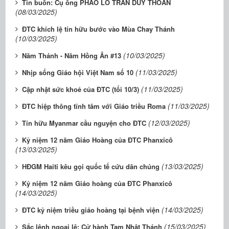
Tin buồn: Cụ ông PHAO LÔ TRẦN DUY THOAN
(08/03/2025)
ĐTC khích lệ tín hữu bước vào Mùa Chay Thánh
(10/03/2025)
(10/03/2025)
Năm Thánh - Năm Hồng Ân #13
(11/03/2025)
Nhịp sống Giáo hội Việt Nam số 10
(11/03/2025)
Cập nhật sức khoẻ của ĐTC (tối 10/3)
(11/03/2025)
ĐTC hiệp thông tĩnh tâm với Giáo triều Roma
(12/03/2025)
Tín hữu Myanmar cầu nguyện cho ĐTC
Kỷ niệm 12 năm Giáo Hoàng của ĐTC Phanxicô
(13/03/2025)
(13/03/2025)
HĐGM Haiti kêu gọi quốc tế cứu dân chúng
Kỷ niệm 12 năm Giáo hoàng của ĐTC Phanxicô
(14/03/2025)
(14/03/2025)
ĐTC kỷ niệm triều giáo hoàng tại bệnh viện
(15/03/2025)
Sắc lệnh ngoại lệ: Cử hành Tam Nhật Thánh