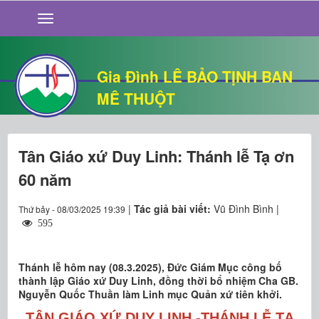
GIỚI THIỆU
TIN TỨC
SỐNG ĐẠO
Gia Đình LÊ BẢO TỊNH BAN
CHUYỆN NHÀ
MÊ THUỘT
QUÁN VĂN
THƯ GIÃN
Tân Giáo xứ Duy Linh: Thánh lễ Tạ ơn
60 năm
|
Tác giả bài viết:
Vũ Đình Bình |
Thứ bảy - 08/03/2025 19:39
595
Thánh lễ hôm nay (08.3.2025), Đức Giám Mục công bố
thành lập Giáo xứ Duy Linh, đồng thời bổ nhiệm Cha GB.
Nguyễn Quốc Thuần làm Linh mục Quản xứ tiên khởi.
TÂN GIÁO XỨ DUY LINH -THÁNH LỄ TẠ