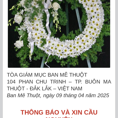
TÒA GIÁM MỤC BAN MÊ THUỘT
104 PHAN CHU TRINH – TP. BUÔN MA
THUỘT - ĐẮK LẮK – VIỆT NAM
Ban Mê Thuột, ngày 09 tháng 04 năm 2025
THÔNG BÁO VÀ XIN CẦU