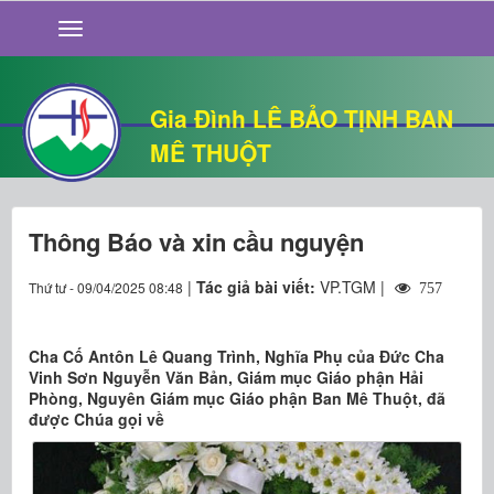
GIỚI THIỆU
TIN TỨC
SỐNG ĐẠO
Gia Đình LÊ BẢO TỊNH BAN
CHUYỆN NHÀ
MÊ THUỘT
QUÁN VĂN
THƯ GIÃN
Thông Báo và xin cầu nguyện
|
Tác giả bài viết:
VP.TGM |
Thứ tư - 09/04/2025 08:48
757
Cha Cố Antôn Lê Quang Trình, Nghĩa Phụ của Đức Cha
Vinh Sơn Nguyễn Văn Bản, Giám mục Giáo phận Hải
Phòng, Nguyên Giám mục Giáo phận Ban Mê Thuột, đã
được Chúa gọi về