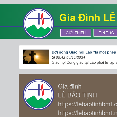
Gia Đình L
GIỚI THIỆU
TIN TỨC
Đời sống Giáo hội Lào “là một phép
05:42 04/11/2024
Giáo hội Công giáo tại Lào phải tự lập 
Gia đình
LÊ BẢO TỊNH
https://lebaotinhbmt
https://lebaotinhbmt.