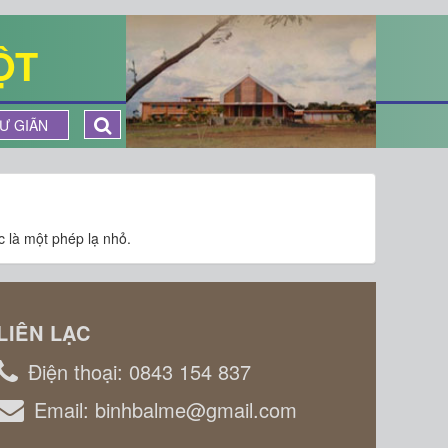
ỘT
Ư GIÃN
c là một phép lạ nhỏ.
LIÊN LẠC
Điện thoại:
0843 154 837
Email:
binhbalme@gmail.com