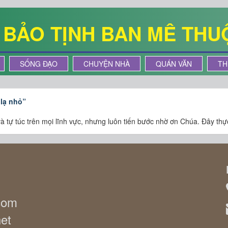
Ê BẢO TỊNH BAN MÊ THU
SỐNG ĐẠO
CHUYỆN NHÀ
QUÁN VĂN
TH
 lạ nhỏ”
và tự túc trên mọi lĩnh vực, nhưng luôn tiến bước nhờ ơn Chúa. Đây thự
.com
net