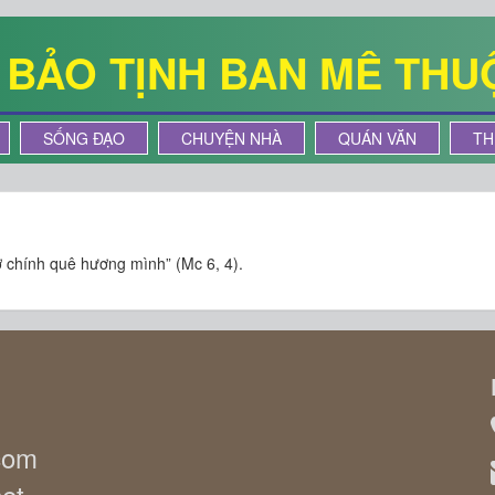
Ê BẢO TỊNH BAN MÊ THU
SỐNG ĐẠO
CHUYỆN NHÀ
QUÁN VĂN
TH
 ở chính quê hương mình” (Mc 6, 4).
.com
net