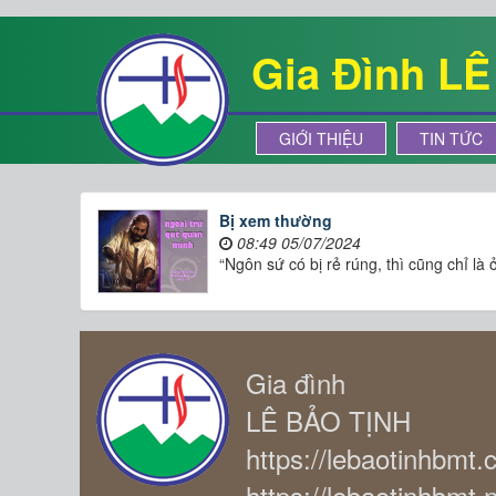
Gia Đình L
GIỚI THIỆU
TIN TỨC
Bị xem thường
08:49 05/07/2024
“Ngôn sứ có bị rẻ rúng, thì cũng chỉ là
Gia đình
LÊ BẢO TỊNH
https://lebaotinhbmt
https://lebaotinhbmt.