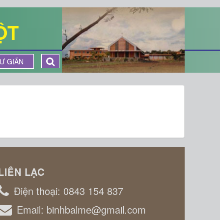
ỘT
Ư GIÃN
LIÊN LẠC
Điện thoại:
0843 154 837
Email:
binhbalme@gmail.com