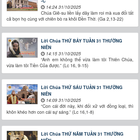
-C
14:24 31/10/2025
Chúa Giê-su liền lấy dây làm roi mà xua đổi tất
cả bọn họ cùng với chiên bò ra khỏi Đền Thờ. (Ga 2,13-22)
Lời Chúa THỨ BẢY TUẦN 31 THƯỜNG
NIÊN
14:15 31/10/2025
“Anh em không thể vừa làm tôi Thiên Chúa,
vừa làm tôi Tiền Của được.” (Lc 16, 9-15)
Lời Chúa THỨ SÁU TUẦN 31 THƯỜNG
NIÊN
14:09 31/10/2025
“Con cái đời này, khi đối xử với đồng loại, thì
khôn khéo hơn con cái sự sáng.” (Lc 16,1-8)
Lời Chúa THỨ NĂM TUẦN 31 THƯỜNG