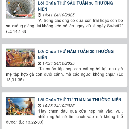
Lời Chúa THỨ SÁU TUẦN 30 THƯỜNG
NIÊN
14:41 24/10/2025
“Ai trong các ông có đứa con trai hoặc con bò
sa xuống giếng, lại không kéo nó lên ngay, dù là ngày Sa-bát?”
(Lc 14,1-6)
Lời Chúa THỨ NĂM TUẦN 30 THƯỜNG
NIÊN
14:34 24/10/2025
“Ta muốn tập hợp con cái ngươi lại, như gà
mẹ tập hợp gà con dưới cánh, mà các ngươi không chịu.” (Lc
13,31-35)
Lời Chúa THỨ TƯ TUẦN 30 THƯỜNG NIÊN
14:26 24/10/2025
“Hãy chiến đấu qua cửa hẹp mà vào, vì…
nhiều người sẽ tìm cách vào mà không thể
được.” (Lc 13,22-30)