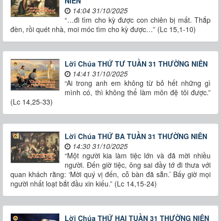
NIÊN
14:04 31/10/2025
“…đi tìm cho kỳ được con chiên bị mất. Thắp
đèn, rồi quét nhà, moi móc tìm cho kỳ được…” (Lc 15,1-10)
Lời Chúa THỨ TƯ TUẦN 31 THƯỜNG NIÊN
14:41 31/10/2025
“Ai trong anh em không từ bỏ hết những gì
mình có, thì không thể làm môn đệ tôi được.”
(Lc 14,25-33)
Lời Chúa THỨ BA TUẦN 31 THƯỜNG NIÊN
14:30 31/10/2025
“Một người kia làm tiệc lớn và đã mời nhiều
người. Đến giờ tiệc, ông sai đầy tớ đi thưa với
quan khách rằng: ‘Mời quý vị đến, cỗ bàn đã sẵn.’ Bấy giờ mọi
người nhất loạt bắt đầu xin kiếu.” (Lc 14,15-24)
Lời Chúa THỨ HAI TUẦN 31 THƯỜNG NIÊN