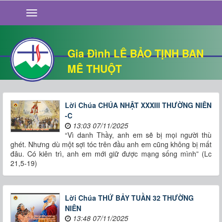
GIỚI THIỆU
TIN TỨC
SỐNG ĐẠO
Gia Đình LÊ BẢO TỊNH BAN
CHUYỆN NHÀ
MÊ THUỘT
QUÁN VĂN
THƯ GIÃN
Lời Chúa CHÚA NHẬT XXXIII THƯỜNG NIÊN
-C
13:03 07/11/2025
“Vì danh Thầy, anh em sẽ bị mọi người thù
ghét. Nhưng dù một sợi tóc trên đầu anh em cũng không bị mất
đâu. Có kiên trì, anh em mới giữ được mạng sống mình” (Lc
21,5-19)
Lời Chúa THỨ BẢY TUẦN 32 THƯỜNG
NIÊN
13:48 07/11/2025