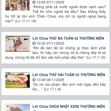
13:09 07/11/2025
“Không phải cả mười người được sạch sao?
Thế thì chín người kia đâu? Sao không thấy
họ trở lại tôn vinh Thiên Chúa, mà chỉ có người ngoại bang
này?” (Lc 17,11-19)
Lời Chúa THỨ BA TUẦN 32 THƯỜNG NIÊN
13:02 07/11/2025
“Khi đã làm tất cả những gì theo lệnh phải
làm, thì hãy nói: chúng tôi là những đầy tớ vô
dụng, chúng tôi đã chỉ làm việc bổn phận đấy thôi.” (Lc 17,7-10)
Lời Chúa THỨ HAI TUẦN 32 THƯỜNG NIÊN
13:49 06/11/2025
“Dù nó xúc phạm đến anh một ngày đến bảy
lần,…” (Lc 17,1-6)
Lời Chúa CHÚA NHẬT XXXII THƯỜNG NIÊN