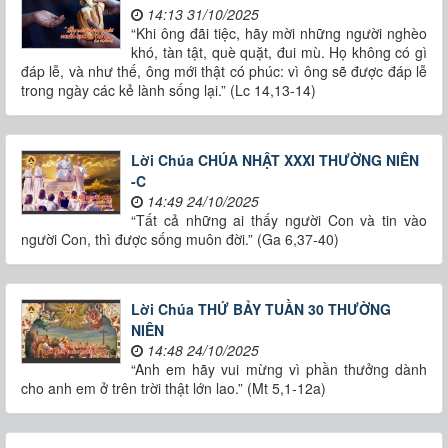
14:13 31/10/2025
“Khi ông đãi tiệc, hãy mời những người nghèo
khó, tàn tật, què quặt, đui mù. Họ không có gì
đáp lễ, và như thế, ông mới thật có phúc: vì ông sẽ được đáp lễ
trong ngày các kẻ lành sống lại.” (Lc 14,13-14)
Lời Chúa CHÚA NHẬT XXXI THƯỜNG NIÊN
-C
14:49 24/10/2025
“Tất cả những ai thấy người Con và tin vào
người Con, thì được sống muôn đời.” (Ga 6,37-40)
Lời Chúa THỨ BẢY TUẦN 30 THƯỜNG
NIÊN
14:48 24/10/2025
“Anh em hãy vui mừng vì phần thưởng dành
cho anh em ở trên trời thật lớn lao.” (Mt 5,1-12a)