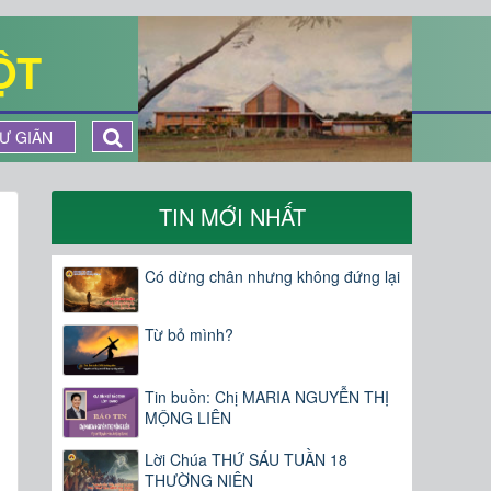
ỘT
Ư GIÃN
TIN MỚI NHẤT
Có dừng chân nhưng không đứng lại
Từ bỏ mình?
Tin buồn: Chị MARIA NGUYỄN THỊ
MỘNG LIÊN
Lời Chúa THỨ SÁU TUẦN 18
THƯỜNG NIÊN