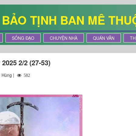
Ê BẢO TỊNH BAN MÊ THU
SỐNG ĐẠO
CHUYỆN NHÀ
QUÁN VĂN
TH
2025 2/2 (27-53)
i Hùng |
582