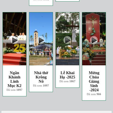
Ngân
Nhà thờ
Lễ Khai
Mừng
Khánh
Krông
Hạ -2025
Chúa
Linh
Nô
Giáng
Đã xem
1067
Mục K2
Sinh
Đã xem
1097
-2024
Đã xem
1097
Đã xem
966