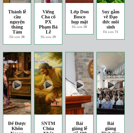
Thánh lễ
Viếng
Lớp Don
Suy gẫm
cầu
Cha cố
Bosco
về Đạo
nguyện
PX
họp mặt
đức môi
tháng
Phạm Bá
sinh
Đã xem
50
Tám
Lễ
Đã xem
71
Đã xem
30
Đã xem
29
Để Được
SNTM
Bài
Bài
Khôn
Chúa
giảng lễ
giảng