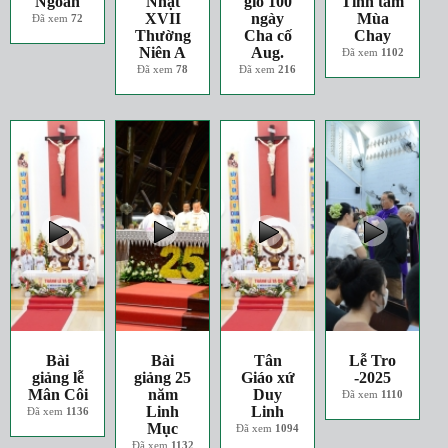
Ngoan
Nhật
giỗ 100
Tĩnh tâm
XVII
ngày
Mùa
Đã xem
72
Thường
Cha cố
Chay
Niên A
Aug.
Đã xem
1102
Đã xem
78
Đã xem
216
Bài
Bài
Tân
Lễ Tro
giảng lễ
giảng 25
Giáo xứ
-2025
Mân Côi
năm
Duy
Đã xem
1110
Linh
Linh
Đã xem
1136
Mục
Đã xem
1094
Đã xem
1132