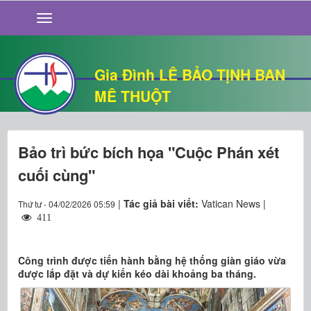
GIỚI THIỆU
TIN TỨC
SỐNG ĐẠO
Gia Đình LÊ BẢO TỊNH BAN
CHUYỆN NHÀ
MÊ THUỘT
QUÁN VĂN
THƯ GIÃN
Bảo trì bức bích họa "Cuộc Phán xét
cuối cùng"
|
Tác giả bài viết:
Vatican News |
Thứ tư - 04/02/2026 05:59
411
Công trình được tiến hành bằng hệ thống giàn giáo vừa
được lắp đặt và dự kiến kéo dài khoảng ba tháng.