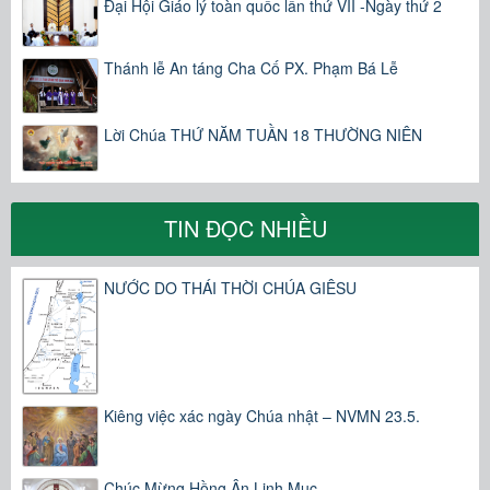
Đại Hội Giáo lý toàn quốc lần thứ VII -Ngày thứ 2
Thánh lễ An táng Cha Cố PX. Phạm Bá Lễ
Lời Chúa THỨ NĂM TUẦN 18 THƯỜNG NIÊN
TIN ĐỌC NHIỀU
NƯỚC DO THÁI THỜI CHÚA GIÊSU
Kiêng việc xác ngày Chúa nhật – NVMN 23.5.
Chúc Mừng Hồng Ân Linh Mục