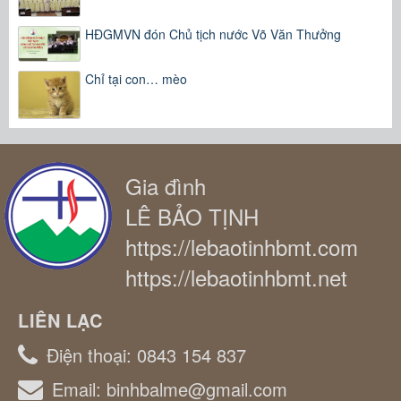
HĐGMVN đón Chủ tịch nước Võ Văn Thưởng
Chỉ tại con… mèo
Gia đình
LÊ BẢO TỊNH
https://lebaotinhbmt.com
https://lebaotinhbmt.net
LIÊN LẠC
Điện thoại:
0843 154 837
Email:
binhbalme@gmail.com