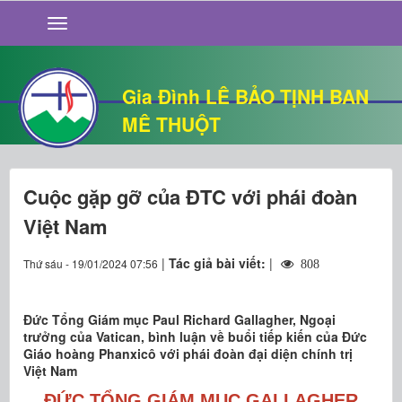
GIỚI THIỆU
TIN TỨC
SỐNG ĐẠO
Gia Đình LÊ BẢO TỊNH BAN
CHUYỆN NHÀ
MÊ THUỘT
QUÁN VĂN
THƯ GIÃN
Cuộc gặp gỡ của ĐTC với phái đoàn
Việt Nam
|
Tác giả bài viết:
|
Thứ sáu - 19/01/2024 07:56
808
Đức Tổng Giám mục Paul Richard Gallagher, Ngoại
trưởng của Vatican, bình luận về buổi tiếp kiến của Đức
Giáo hoàng Phanxicô với phái đoàn đại diện chính trị
Việt Nam
ĐỨC TỔNG GIÁM MỤC GALLAGHER