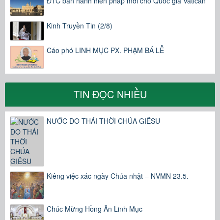
ĐTC ban hành hiến pháp mới cho Quốc gia Vatican
Kinh Truyền Tin (2/8)
Cáo phó LINH MỤC PX. PHẠM BÁ LỄ
TIN ĐỌC NHIỀU
NƯỚC DO THÁI THỜI CHÚA GIÊSU
Kiêng việc xác ngày Chúa nhật – NVMN 23.5.
Chúc Mừng Hồng Ân Linh Mục