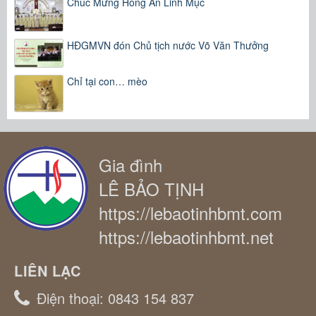
Chúc Mừng Hồng Ân Linh Mục
HĐGMVN đón Chủ tịch nước Võ Văn Thưởng
Chỉ tại con… mèo
Gia đình
LÊ BẢO TỊNH
https://lebaotinhbmt.com
https://lebaotinhbmt.net
LIÊN LẠC
Điện thoại:
0843 154 837