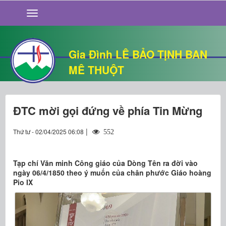
GIỚI THIỆU
TIN TỨC
SỐNG ĐẠO
Gia Đình LÊ BẢO TỊNH BAN
CHUYỆN NHÀ
MÊ THUỘT
QUÁN VĂN
THƯ GIÃN
ĐTC mời gọi đứng về phía Tin Mừng
|
Thứ tư - 02/04/2025 06:08
552
Tạp chí Văn minh Công giáo của Dòng Tên ra đời vào
ngày 06/4/1850 theo ý muốn của chân phước Giáo hoàng
Pio IX