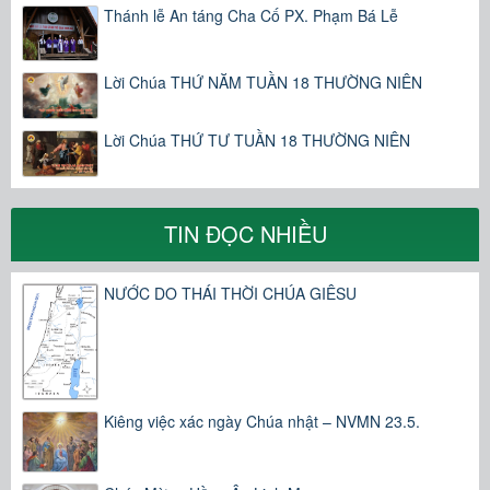
Thánh lễ An táng Cha Cố PX. Phạm Bá Lễ
Lời Chúa THỨ NĂM TUẦN 18 THƯỜNG NIÊN
Lời Chúa THỨ TƯ TUẦN 18 THƯỜNG NIÊN
TIN ĐỌC NHIỀU
NƯỚC DO THÁI THỜI CHÚA GIÊSU
Kiêng việc xác ngày Chúa nhật – NVMN 23.5.