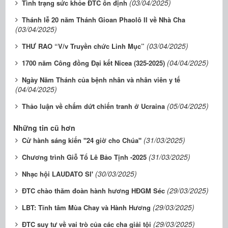
(03/04/2025)
Tình trạng sức khỏe ĐTC ổn định
Thánh lễ 20 năm Thánh Gioan Phaolô II về Nhà Cha
(03/04/2025)
(03/04/2025)
THƯ RAO “V/v Truyền chức Linh Mục”
(04/04/2025)
1700 năm Công đồng Đại kết Nicea (325-2025)
Ngày Năm Thánh của bệnh nhân và nhân viên y tế
(04/04/2025)
(05/04/2025)
Thảo luận về chấm dứt chiến tranh ở Ucraina
Những tin cũ hơn
(31/03/2025)
Cử hành sáng kiến "24 giờ cho Chúa"
(31/03/2025)
Chương trình Giỗ Tổ Lê Bảo Tịnh -2025
(30/03/2025)
Nhạc hội LAUDATO SI'
(29/03/2025)
ĐTC chào thăm đoàn hành hương HĐGM Séc
(29/03/2025)
LBT: Tĩnh tâm Mùa Chay và Hành Hương
(29/03/2025)
ĐTC suy tư về vai trò của các cha giải tội