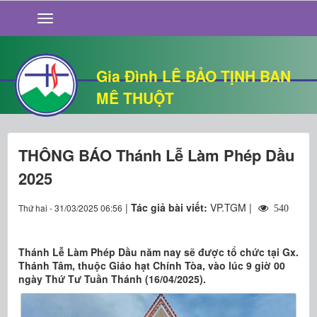
GIỚI THIỆU
TIN TỨC
SỐNG ĐẠO
Gia Đình LÊ BẢO TỊNH BAN
CHUYỆN NHÀ
MÊ THUỘT
QUÁN VĂN
THƯ GIÃN
THÔNG BÁO Thánh Lễ Làm Phép Dầu
2025
|
Tác giả bài viết:
VP.TGM |
Thứ hai - 31/03/2025 06:56
540
Thánh Lễ Làm Phép Dầu năm nay sẽ được tổ chức tại Gx.
Thánh Tâm, thuộc Giáo hạt Chính Tòa, vào lúc 9 giờ 00
ngày Thứ Tư Tuần Thánh (16/04/2025).