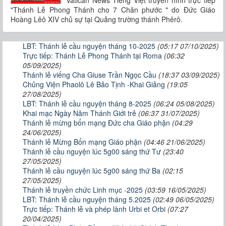
Vatican News Tiếng Việt truyền hình trực tiếp
"Thánh Lễ Phong Thánh cho 7 Chân phước " do Đức Giáo
Hoàng Lêô XIV chủ sự tại Quảng trường thánh Phêrô.
LBT: Thánh lễ cầu nguyện tháng 10-2025
(05:17 07/10/2025)
Trực tiếp: Thánh Lễ Phong Thánh tại Roma
(06:32
05/09/2025)
Thánh lễ viếng Cha Giuse Trần Ngọc Cầu
(18:37 03/09/2025)
Chủng Viện Phaolô Lê Bảo Tịnh -Khai Giảng
(19:05
27/08/2025)
LBT: Thánh lễ cầu nguyện tháng 8-2025
(06:24 05/08/2025)
Khai mạc Ngày Năm Thánh Giới trẻ
(06:37 31/07/2025)
Thánh lễ mừng bổn mạng Đức cha Giáo phận
(04:29
24/06/2025)
Thánh lễ Mừng Bổn mạng Giáo phận
(04:46 21/06/2025)
Thánh lễ cầu nguyện lúc 5g00 sáng thứ Tư
(23:40
27/05/2025)
Thánh lễ cầu nguyện lúc 5g00 sáng thứ Ba
(02:15
27/05/2025)
Thánh lễ truyền chức Linh mục -2025
(03:59 16/05/2025)
LBT: Thánh lễ cầu nguyện tháng 5.2025
(02:49 06/05/2025)
Trực tiếp: Thánh lễ và phép lành Urbi et Orbi
(07:27
20/04/2025)