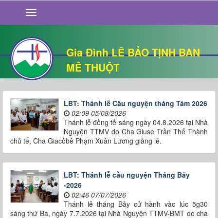
GIỚI THIỆU
TIN TỨC
SỐNG ĐẠO
Gia Đình LÊ BẢO TỊNH BAN
CHUYỆN NHÀ
MÊ THUỘT
QUÁN VĂN
THƯ GIÃN
LBT: Thánh lễ Cầu nguyện tháng Tám 2026
02:09 05/08/2026
Thánh lễ đồng tế sáng ngày 04.8.2026 tại Nhà
Nguyện TTMV do Cha Giuse Trần Thế Thành
chủ tế, Cha Giacôbê Phạm Xuân Lương giảng lễ.
LBT: Thánh lễ cầu nguyện Tháng Bảy
-2026
02:46 07/07/2026
Thánh lễ tháng Bảy cử hành vào lúc 5g30
sáng thứ Ba, ngày 7.7.2026 tại Nhà Nguyện TTMV-BMT do cha