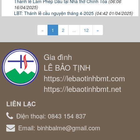
Thánh lễ Làm Phép Dầu tại Nhà thờ Chính Tòa
(06:06
16/04/2025)
LBT: Thánh lễ cầu nguyện tháng 4-2025
(04:42 01/04/2025)
«
1
2
...
12
»
Gia đình
LÊ BẢO TỊNH
https://lebaotinhbmt.com
https://lebaotinhbmt.net
LIÊN LẠC
Điện thoại:
0843 154 837
Email:
binhbalme@gmail.com