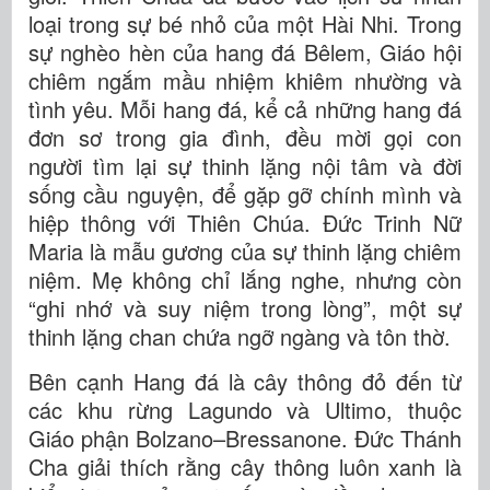
loại trong sự bé nhỏ của một Hài Nhi. Trong
sự nghèo hèn của hang đá Bêlem, Giáo hội
chiêm ngắm mầu nhiệm khiêm nhường và
tình yêu. Mỗi hang đá, kể cả những hang đá
đơn sơ trong gia đình, đều mời gọi con
người tìm lại sự thinh lặng nội tâm và đời
sống cầu nguyện, để gặp gỡ chính mình và
hiệp thông với Thiên Chúa. Đức Trinh Nữ
Maria là mẫu gương của sự thinh lặng chiêm
niệm. Mẹ không chỉ lắng nghe, nhưng còn
“ghi nhớ và suy niệm trong lòng”, một sự
thinh lặng chan chứa ngỡ ngàng và tôn thờ.
Bên cạnh Hang đá là cây thông đỏ đến từ
các khu rừng Lagundo và Ultimo, thuộc
Giáo phận Bolzano–Bressanone. Đức Thánh
Cha giải thích rằng cây thông luôn xanh là