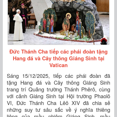
Đức Thánh Cha tiếp các phái đoàn tặng
Hang đá và Cây thông Giáng Sinh tại
Vatican
Sáng 15/12/2025, tiếp các phái đoàn đã
tặng Hang đá và Cây thông Giáng Sinh
trang trí Quảng trường Thánh Phêrô, cùng
với cảnh Giáng Sinh tại Hội trường Phaolô
VI, Đức Thánh Cha Lêô XIV đã chia sẻ
những suy tư sâu sắc về ý nghĩa thiêng
liêng của mầu nhiệm Giáng Sinh, mầu