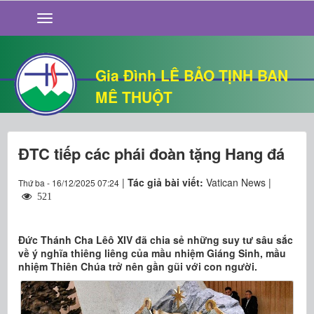
GIỚI THIỆU
TIN TỨC
SỐNG ĐẠO
Gia Đình LÊ BẢO TỊNH BAN
CHUYỆN NHÀ
MÊ THUỘT
QUÁN VĂN
THƯ GIÃN
ĐTC tiếp các phái đoàn tặng Hang đá
|
Tác giả bài viết:
Vatican News |
Thứ ba - 16/12/2025 07:24
521
Đức Thánh Cha Lêô XIV đã chia sẻ những suy tư sâu sắc
về ý nghĩa thiêng liêng của mầu nhiệm Giáng Sinh, mầu
nhiệm Thiên Chúa trở nên gần gũi với con người.