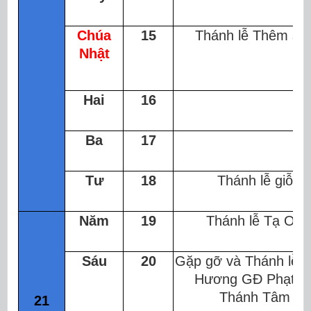
Chúa
15
Thánh lễ Thêm sứ
Nhật
Hai
16
Ba
17
Tư
18
Thánh lễ giỗ
Năm
19
Thánh lễ Tạ Ơn
Sáu
20
Gặp gỡ và Thánh lễ 
Hương GĐ Phạt T
Thánh Tâm
21