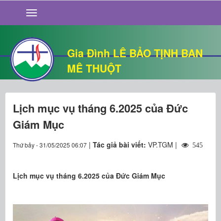
GIỚI THIỆU
TIN TỨC
SỐNG ĐẠO
Gia Đình LÊ BẢO TỊNH BAN
CHUYỆN NHÀ
MÊ THUỘT
QUÁN VĂN
THƯ GIÃN
Lịch mục vụ tháng 6.2025 của Đức
Giám Mục
|
Tác giả bài viết:
VP.TGM |
Thứ bảy - 31/05/2025 06:07
545
Lịch mục vụ tháng 6.2025 của Đức Giám Mục