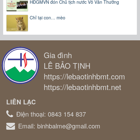
HĐGMVN đón Chủ tịch nước Võ Văn Thưởng
Chỉ tại con… mèo
Gia đình
LÊ BẢO TỊNH
https://lebaotinhbmt.com
https://lebaotinhbmt.net
LIÊN LẠC
Điện thoại:
0843 154 837
Email:
binhbalme@gmail.com