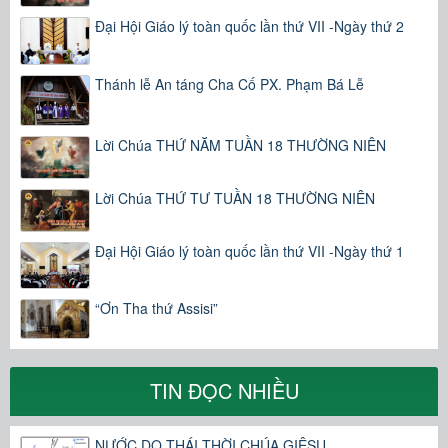
Đại Hội Giáo lý toàn quốc lần thứ VII -Ngày thứ 2
Thánh lễ An táng Cha Cố PX. Phạm Bá Lễ
Lời Chúa THỨ NĂM TUẦN 18 THƯỜNG NIÊN
Lời Chúa THỨ TƯ TUẦN 18 THƯỜNG NIÊN
Đại Hội Giáo lý toàn quốc lần thứ VII -Ngày thứ 1
“Ơn Tha thứ Assisi”
TIN ĐỌC NHIỀU
NƯỚC DO THÁI THỜI CHÚA GIÊSU