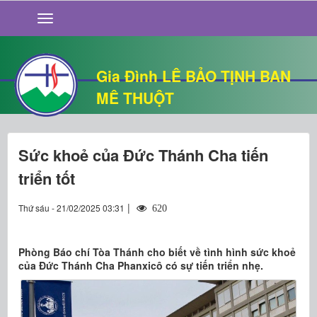
GIỚI THIỆU
TIN TỨC
SỐNG ĐẠO
Gia Đình LÊ BẢO TỊNH BAN
CHUYỆN NHÀ
MÊ THUỘT
QUÁN VĂN
THƯ GIÃN
Sức khoẻ của Đức Thánh Cha tiến
triển tốt
|
Thứ sáu - 21/02/2025 03:31
620
Phòng Báo chí Tòa Thánh cho biết về tình hình sức khoẻ
của Đức Thánh Cha Phanxicô có sự tiến triển nhẹ.