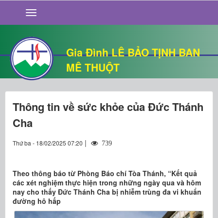
GIỚI THIỆU
TIN TỨC
SỐNG ĐẠO
Gia Đình LÊ BẢO TỊNH BAN
CHUYỆN NHÀ
MÊ THUỘT
QUÁN VĂN
THƯ GIÃN
Thông tin về sức khỏe của Đức Thánh
Cha
|
Thứ ba - 18/02/2025 07:20
739
Theo thông báo từ Phòng Báo chí Tòa Thánh, “Kết quả
các xét nghiệm thực hiện trong những ngày qua và hôm
nay cho thấy Đức Thánh Cha bị nhiễm trùng đa vi khuẩn
đường hô hấp