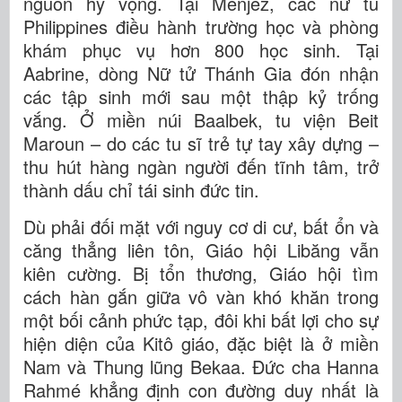
nguồn hy vọng. Tại Menjez, các nữ tu
Philippines điều hành trường học và phòng
khám phục vụ hơn 800 học sinh. Tại
Aabrine, dòng Nữ tử Thánh Gia đón nhận
các tập sinh mới sau một thập kỷ trống
vắng. Ở miền núi Baalbek, tu viện Beit
Maroun – do các tu sĩ trẻ tự tay xây dựng –
thu hút hàng ngàn người đến tĩnh tâm, trở
thành dấu chỉ tái sinh đức tin.
Dù phải đối mặt với nguy cơ di cư, bất ổn và
căng thẳng liên tôn, Giáo hội Libăng vẫn
kiên cường. Bị tổn thương, Giáo hội tìm
cách hàn gắn giữa vô vàn khó khăn trong
một bối cảnh phức tạp, đôi khi bất lợi cho sự
hiện diện của Kitô giáo, đặc biệt là ở miền
Nam và Thung lũng Bekaa. Đức cha Hanna
Rahmé khẳng định con đường duy nhất là