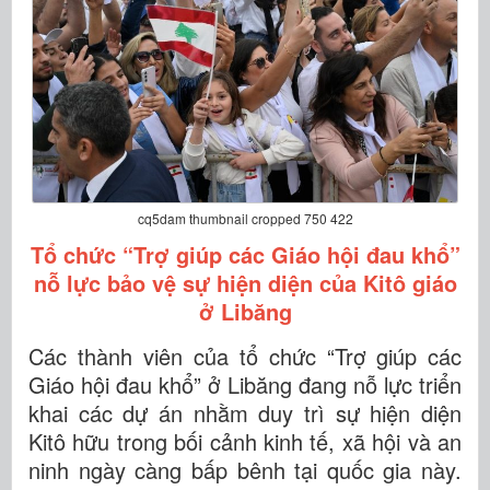
cq5dam thumbnail cropped 750 422
Tổ chức “Trợ giúp các Giáo hội đau khổ”
nỗ lực bảo vệ sự hiện diện của Kitô giáo
ở Libăng
Các thành viên của tổ chức “Trợ giúp các
Giáo hội đau khổ” ở Libăng đang nỗ lực triển
khai các dự án nhằm duy trì sự hiện diện
Kitô hữu trong bối cảnh kinh tế, xã hội và an
ninh ngày càng bấp bênh tại quốc gia này.