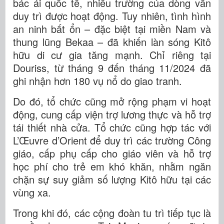
bác ái quốc tế, nhiều trường của dòng vẫn
duy trì được hoạt động. Tuy nhiên, tình hình
an ninh bất ổn – đặc biệt tại miền Nam và
thung lũng Bekaa – đã khiến làn sóng Kitô
hữu di cư gia tăng mạnh. Chỉ riêng tại
Douriss, từ tháng 9 đến tháng 11/2024 đã
ghi nhận hơn 180 vụ nổ do giao tranh.
Do đó, tổ chức cũng mở rộng phạm vi hoạt
động, cung cấp viện trợ lương thực và hỗ trợ
tái thiết nhà cửa. Tổ chức cũng hợp tác với
L’Œuvre d’Orient để duy trì các trường Công
giáo, cấp phụ cấp cho giáo viên và hỗ trợ
học phí cho trẻ em khó khăn, nhằm ngăn
chặn sự suy giảm số lượng Kitô hữu tại các
vùng xa.
Trong khi đó, các cộng đoàn tu trì tiếp tục là