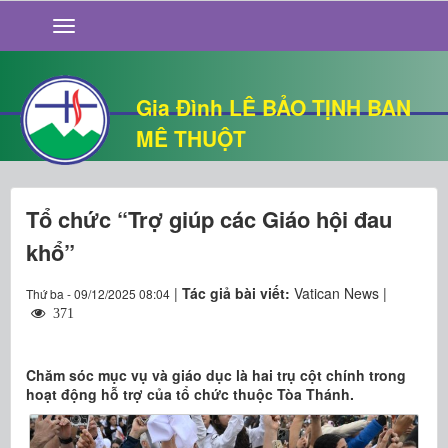
GIỚI THIỆU
TIN TỨC
SỐNG ĐẠO
Gia Đình LÊ BẢO TỊNH BAN
CHUYỆN NHÀ
MÊ THUỘT
QUÁN VĂN
THƯ GIÃN
Tổ chức “Trợ giúp các Giáo hội đau
khổ”
|
Tác giả bài viết:
Vatican News |
Thứ ba - 09/12/2025 08:04
371
Chăm sóc mục vụ và giáo dục là hai trụ cột chính trong
hoạt động hỗ trợ của tổ chức thuộc Tòa Thánh.