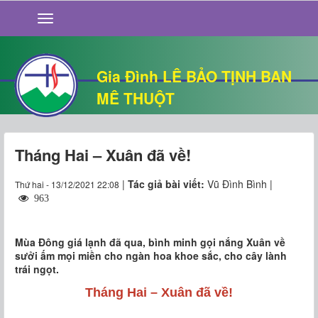
GIỚI THIỆU
TIN TỨC
SỐNG ĐẠO
Gia Đình LÊ BẢO TỊNH BAN
CHUYỆN NHÀ
MÊ THUỘT
QUÁN VĂN
THƯ GIÃN
Tháng Hai – Xuân đã về!
|
Tác giả bài viết:
Vũ Đình Bình |
Thứ hai - 13/12/2021 22:08
963
Mùa Đông giá lạnh đã qua, bình minh gọi nắng Xuân về
sưởi ấm mọi miền cho ngàn hoa khoe sắc, cho cây lành
trái ngọt.
Tháng Hai – Xuân đã về!