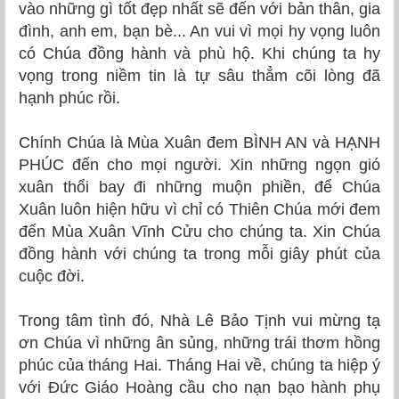
vào những gì tốt đẹp nhất sẽ đến với bản thân, gia
đình, anh em, bạn bè... An vui vì mọi hy vọng luôn
có Chúa đồng hành và phù hộ. Khi chúng ta hy
vọng trong niềm tin là tự sâu thẳm cõi lòng đã
hạnh phúc rồi.
Chính Chúa là Mùa Xuân đem BÌNH AN và HẠNH
PHÚC đến cho mọi người. Xin những ngọn gió
xuân thổi bay đi những muộn phiền, để Chúa
Xuân luôn hiện hữu vì chỉ có Thiên Chúa mới đem
đến Mùa Xuân Vĩnh Cửu cho chúng ta. Xin Chúa
đồng hành với chúng ta trong mỗi giây phút của
cuộc đời.
Trong tâm tình đó, Nhà Lê Bảo Tịnh vui mừng tạ
ơn Chúa vì những ân sủng, những trái thơm hồng
phúc của tháng Hai. Tháng Hai về, chúng ta hiệp ý
với Đức Giáo Hoàng
cầu cho nạn bạo hành phụ