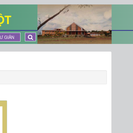
ỘT
Ư GIÃN