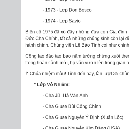
- 1973 - Lớp Don Bosco
- 1974 - Lớp Savio
Biến cố 1975 đã xô đẩy những đứa con Gia đình 
Ðức Cha Chính, tất cả những chủng sinh còn lại đề
hành chính, Chủng viện Lê Bảo Tịnh coi như chính t
Công lao đào tạo bao năm tưởng chừng xuôi theo
trong hoàn cảnh mới, họ vẫn vươn lên trong gian n
Ý Chúa nhiệm màu! Tính đến nay, lần lượt 35 chủng
* Lớp Vô Nhiễm:
- Cha JB. Hà Văn Ánh
- Cha Giuse Bùi Công Chính
- Cha Giuse Nguyễn Ý Định (Xuân Lộc)
- Cha Giuse Nguyễn Kim Đặng (USA)