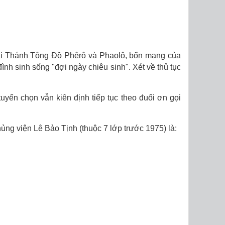
hai Thánh Tông Ðồ Phêrô và Phaolô, bổn mạng của
nh sinh sống "đợi ngày chiêu sinh". Xét về thủ tục
ển chọn vẫn kiên định tiếp tục theo đuổi ơn gọi
ng viện Lê Bảo Tịnh (thuộc 7 lớp trước 1975) là: