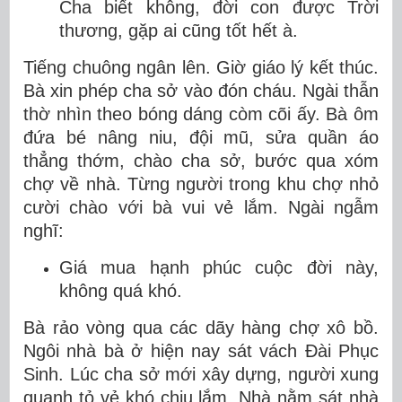
Cha biết không, đời con được Trời
thương, gặp ai cũng tốt hết à.
Tiếng chuông ngân lên. Giờ giáo lý kết thúc.
Bà xin phép cha sở vào đón cháu. Ngài thẫn
thờ nhìn theo bóng dáng còm cõi ấy. Bà ôm
đứa bé nâng niu, đội mũ, sửa quần áo
thẳng thớm, chào cha sở, bước qua xóm
chợ về nhà. Từng người trong khu chợ nhỏ
cười chào với bà vui vẻ lắm. Ngài ngẫm
nghĩ:
Giá mua hạnh phúc cuộc đời này,
không quá khó.
Bà rảo vòng qua các dãy hàng chợ xô bồ.
Ngôi nhà bà ở hiện nay sát vách Đài Phục
Sinh. Lúc cha sở mới xây dựng, người xung
quanh tỏ vẻ khó chịu lắm. Nhà nằm sát nhà