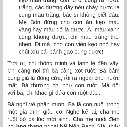
kẹo màu trắng, con lỡ ói cũng ra nước
trắng, các đường dây nếu chảy nước ra
cũng màu trắng, bác sĩ không biết đâu.
Mẹ Bốn đừng cho con ăn kẹo màu
vàng hay màu đỏ là được. À, màu xanh
cũng không được, chỉ màu trắng thôi
nhen. Đi mà, cho con viên kẹo nhỏ hay
chút xíu cái bánh gạo cũng được!
Trời ơi, chị thông minh và lanh lẹ đến vậy.
Chị càng nói thì bà càng xót ruột. Bà bấm
bụng giả lả đóng cửa, rồi ra ngoài chùi nước
mắt. Bà thương chị như con ruột. Mà đối
với bà, chị khác gì đứa con ruột đâu.
Bà nghĩ về phận mình. Bà là con nuôi trong
một gia đình giàu có. Nghe kể lại, cha mẹ
ruột bỏ bà lúc mới sinh. Cha mẹ nuôi đêm
nọ lang thang ngoài bãi biển Rạch Giá, thấy