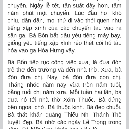
chuyến. Ngày lễ tết, tần suất dày hơn, tầm
năm phút một chuyến. Lúc đầu hơi khó
chịu, dần dần, mọi thứ đi vào thói quen như
tiếng xập xình của các chuyến tàu vào ra
sân ga. Bà Bốn bắt đầu yêu tiếng máy bay,
giống yêu tiếng xập xình réo thét còi hú tàu
hỏa vào ga Hòa Hưng vậy.
Bà Bốn tiếp tục công việc xưa, là đưa đón
trẻ thơ đến trường và đến nhà thờ. Xưa, bà
đón đưa chị. Nay, bà đón đưa con chị.
Thằng nhóc năm nay vừa tròn năm tuổi,
bằng tuổi chị năm xưa. Mỗi tuần hai lần, bà
đưa nó tới nhà thờ Xóm Thuốc. Bà đứng
bên ngoài chờ. Bà thuộc kinh. Bà đeo chuỗi.
Bà thắt khăn quàng Thiếu Nhi Thánh Thể
tuyệt đẹp. Bà nhớ các ngày Lễ Trọng trong