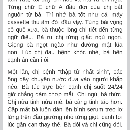
Từng chữ E chữ A đầu đời của chị bắt
nguồn từ bà. Trí nhớ bà tốt như cái máy
cassette thu âm đời đầu vậy. Từng bài vọng
cổ quê xưa, bà thuộc lòng chi tiết đến từng
ngữ điệu. Bà ru chị từng giấc ngủ ngon.
Giọng bà ngọt ngào như đường mật lúa
non. Lúc chị đau bệnh khóc nhè, bà bên
cạnh ân cần ỉ ôi.
Một lần, chị bệnh “thập tử nhất sinh”, các
ống dây chuyền nước đưa vào người khắp
nẻo. Bà túc trực bên cạnh chị suốt 24/24
giờ chẳng dám chợp mắt. Chị ngủ, bà thức.
Chị nửa tỉnh nửa mê, bà càng tỉnh táo hơn.
Cặp mắt bà luôn dán lên bình serum treo lơ
lửng trên đầu giường nhỏ từng giọt, canh tới
lúc gần cạn thay thế. Bà đói và chị cũng đói.