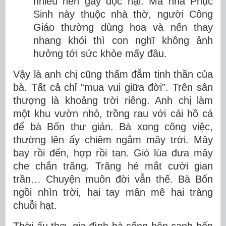
nhiều nên gây độc hại. Mà nhà Phục
Sinh này thuộc nhà thờ, người Công
Giáo thường dùng hoa và nến thay
nhang khói thì con nghĩ không ảnh
hưởng tới sức khỏe mấy đâu.
Vậy là anh chị cũng thấm đẫm tinh thần của
bà. Tất cả chỉ “mua vui giữa đời”. Trên sân
thượng là khoảng trời riêng. Anh chị làm
một khu vườn nhỏ, trồng rau với cái hồ cá
để bà Bốn thư giản. Bà xong công việc,
thường lên ấy chiêm ngắm mây trời. Mây
bay rồi đến, hợp rồi tan. Gió lùa đưa mây
che chắn trăng. Trăng hé mắt cười gian
trần… Chuyện muôn đời vẫn thế. Bà Bốn
ngồi nhìn trời, hai tay mân mê hai tràng
chuỗi hạt.