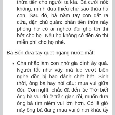
thừa tiền cho người ta kìa. Bà cười nói:
không, mình đưa thiếu chứ sao thừa hả
con. Sau đó, bà nắm tay con dắt ra
cửa, dặn chủ quán: phần tiền thừa này
phòng hờ có ai nghèo đói ghé tới thì
bớt cho họ. Nếu họ không có tiền ăn thì
miễn phí cho họ nhé.
Bà Bốn đưa tay quẹt ngang nước mắt:
Cha nhắc làm con nhớ gia đình ấy quá.
Người tốt như vậy mà lúc vượt biên
nghe đồn bị bão đánh chết hết. Sinh
thời, ông bà hay nói câu: mua vui giữa
đời. Con nghĩ, chắc đã đến lúc Trời biết
ông bà vui đủ ở trần gian rồi, muốn đưa
ông bà tìm niềm vui lớn hơn. Có lẽ giờ
này ông bà đang mua vui ở nơi khác ấy