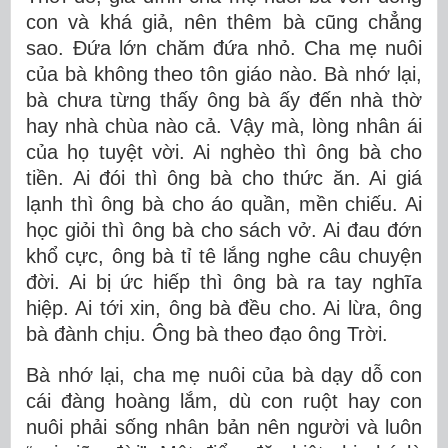
con và khá giả, nên thêm bà cũng chẳng
sao. Đứa lớn chăm đứa nhỏ. Cha mẹ nuôi
của bà không theo tôn giáo nào. Bà nhớ lại,
bà chưa từng thấy ông bà ấy đến nhà thờ
hay nhà chùa nào cả. Vậy mà, lòng nhân ái
của họ tuyệt vời. Ai nghèo thì ông bà cho
tiền. Ai đói thì ông bà cho thức ăn. Ai giá
lạnh thì ông bà cho áo quần, mền chiếu. Ai
học giỏi thì ông bà cho sách vở. Ai đau đớn
khổ cực, ông bà tỉ tê lắng nghe câu chuyện
đời. Ai bị ức hiếp thì ông bà ra tay nghĩa
hiệp. Ai tới xin, ông bà đều cho. Ai lừa, ông
bà đành chịu. Ông bà theo đạo ông Trời.
Bà nhớ lại, cha mẹ nuôi của bà dạy dỗ con
cái đàng hoàng lắm, dù con ruột hay con
nuôi phải sống nhân bản nên người và luôn