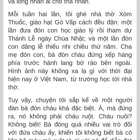
và lòng nhân ái cho tha nhân.
Mỗi tuần hai lần, tôi ghé nhà thờ Xóm
Thuốc, giáo hạt Gò Vấp cách đều đặn: một
lần đưa đón con học giáo lý rồi tham dự
Thánh Lễ ngày Chúa Nhật; và một lần đón
con dâng lễ thiếu nhi chiều thứ năm. Cha
mẹ đón con, bà đón cháu đứng xếp hàng
phía trước hành lang bờ rào bên ngoài.
Hình ảnh này không xa lạ gì với thời đại
hiện nay ở Việt Nam, từ trường học tới nhà
thờ.
Tuy vậy, chuyện tôi sắp kể về một người
đàn bà đón cháu khá đặc biệt. À, mà đúng
ra, nó không phải cháu ruột. Cháu nuôi?
Không biết! Bà đóng quá nhiều vai trò đối
với đứa cháu ấy, khiến tôi không biết bà có