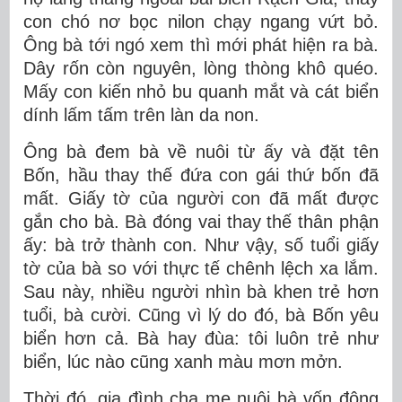
con chó nơ bọc nilon chạy ngang vứt bỏ.
Ông bà tới ngó xem thì mới phát hiện ra bà.
Dây rốn còn nguyên, lòng thòng khô quéo.
Mấy con kiến nhỏ bu quanh mắt và cát biển
dính lấm tấm trên làn da non.
Ông bà đem bà về nuôi từ ấy và đặt tên
Bốn, hầu thay thế đứa con gái thứ bốn đã
mất. Giấy tờ của người con đã mất được
gắn cho bà. Bà đóng vai thay thế thân phận
ấy: bà trở thành con. Như vậy, số tuổi giấy
tờ của bà so với thực tế chênh lệch xa lắm.
Sau này, nhiều người nhìn bà khen trẻ hơn
tuổi, bà cười. Cũng vì lý do đó, bà Bốn yêu
biển hơn cả. Bà hay đùa: tôi luôn trẻ như
biển, lúc nào cũng xanh màu mơn mởn.
Thời đó, gia đình cha mẹ nuôi bà vốn đông