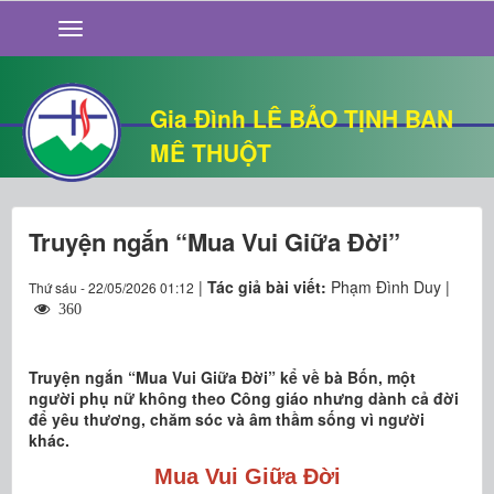
GIỚI THIỆU
TIN TỨC
SỐNG ĐẠO
Gia Đình LÊ BẢO TỊNH BAN
CHUYỆN NHÀ
MÊ THUỘT
QUÁN VĂN
THƯ GIÃN
Truyện ngắn “Mua Vui Giữa Đời”
|
Tác giả bài viết:
Phạm Đình Duy |
Thứ sáu - 22/05/2026 01:12
360
Truyện ngắn “Mua Vui Giữa Đời” kể về bà Bốn, một
người phụ nữ không theo Công giáo nhưng dành cả đời
để yêu thương, chăm sóc và âm thầm sống vì người
khác.
Mua Vui Giữa Đời