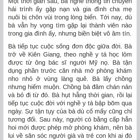
Một thời gian sau, bà nghe thông tin chuyến
hải trình ấy gặp nạn và gia đình cha mẹ
nuôi bị chôn vùi trong lòng biển. Tới nay, dù
bà vẫn hy vọng tìm gặp lại thành viên nào
trong gia đình ấy, nhưng biền biệt vô âm tín.
Bà tiếp tục cuộc sống đơn độc giữa đời. Bà
trở về Kiên Giang, theo nghề y tá học lỏm
được từ ông bác sĩ người Mỹ nọ. Bà tận
dụng phần trước căn nhà mở phòng khám
nho nhỏ ở vùng làng quê. Bà lấy chồng
nhưng hiếm muộn. Chồng bà đâm chán nản
và bỏ đi từ đó. Bà hụt hẫng thời gian, rồi lại
tiếp tục cuộc đời với nghề y tá bập bõm qua
ngày. Sự tận tụy của bà dù cố mấy cũng chỉ
tương đối. Sau này, người có bằng cấp hẳn
hoi mới được phép mở phòng khám, nên bà
lui về săn sóc người già và trẻ con khi ai đó