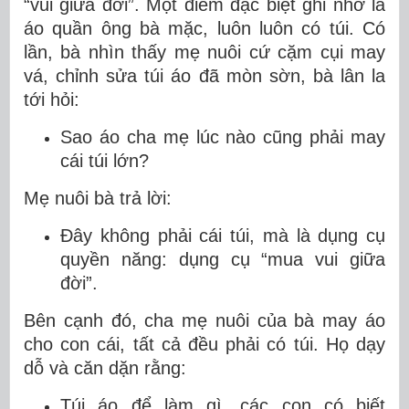
“vui giữa đời”. Một điểm đặc biệt ghi nhớ là
áo quần ông bà mặc, luôn luôn có túi. Có
lần, bà nhìn thấy mẹ nuôi cứ cặm cụi may
vá, chỉnh sửa túi áo đã mòn sờn, bà lân la
tới hỏi:
Sao áo cha mẹ lúc nào cũng phải may
cái túi lớn?
Mẹ nuôi bà trả lời:
Đây không phải cái túi, mà là dụng cụ
quyền năng: dụng cụ “mua vui giữa
đời”.
Bên cạnh đó, cha mẹ nuôi của bà may áo
cho con cái, tất cả đều phải có túi. Họ dạy
dỗ và căn dặn rằng:
Túi áo để làm gì, các con có biết