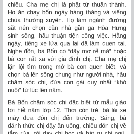
chiều. Cha mẹ chị là phật tử thuần thành.
Họ ăn chay bốn ngày hàng tháng và viếng
chùa thường xuyên. Họ làm ngành đường
sắt nên chọn căn nhà gần ga Hòa Hưng
sinh sống, hầu thuận tiện công việc. Hằng
ngày, tiếng xe lửa qua lại đã làm quen tai.
Nghe đồn, bà Bốn có “dây mơ rễ má” hoặc
bà con rất xa với gia đình chị. Cha mẹ chị
lặn lội tìm trong mớ bà con quen biết, và
chọn bà lên sống chung như người nhà, hầu
chăm sóc chị, đứa con gái duy nhất “khó
nuôi” từ lúc lên năm.
Bà Bốn chăm sóc chị đặc biệt từ mẫu giáo
tới hết năm lớp 12. Thời còn trẻ, bà lái xe
máy đưa đón chị đến trường. Sáng, bà
đánh thức chị dậy ăn uống, chiều đón chị về
tắm rửa, tối dạy chị học và hát ru chị ngủ.