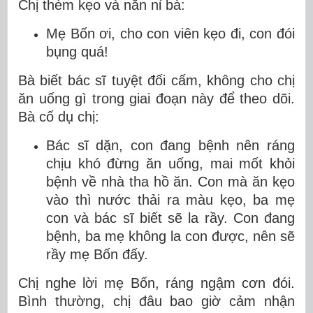
Chị thèm kẹo và năn nỉ bà:
Mẹ Bốn ơi, cho con viên kẹo đi, con đói
bụng quá!
Bà biết bác sĩ tuyệt đối cấm, không cho chị
ăn uống gì trong giai đoạn này để theo dõi.
Bà cố dụ chị:
Bác sĩ dặn, con đang bệnh nên ráng
chịu khó đừng ăn uống, mai mốt khỏi
bệnh về nhà tha hồ ăn. Con mà ăn kẹo
vào thì nước thải ra màu kẹo, ba mẹ
con và bác sĩ biết sẽ la rầy. Con đang
bệnh, ba mẹ không la con được, nên sẽ
rầy mẹ Bốn đấy.
Chị nghe lời mẹ Bốn, ráng ngậm cơn đói.
Bình thường, chị đâu bao giờ cảm nhận