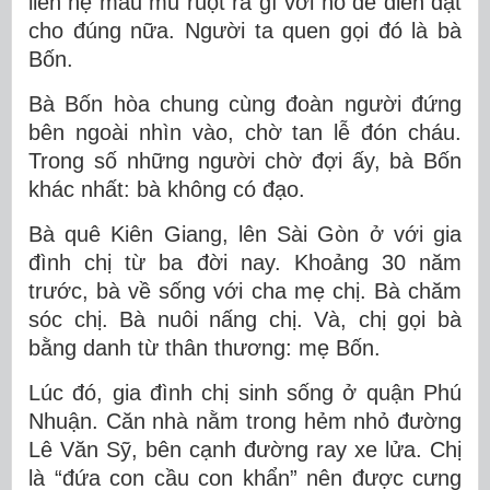
liên hệ máu mủ ruột rà gì với nó để diễn đạt
cho đúng nữa. Người ta quen gọi đó là bà
Bốn.
Bà Bốn hòa chung cùng đoàn người đứng
bên ngoài nhìn vào, chờ tan lễ đón cháu.
Trong số những người chờ đợi ấy, bà Bốn
khác nhất: bà không có đạo.
Bà quê Kiên Giang, lên Sài Gòn ở với gia
đình chị từ ba đời nay. Khoảng 30 năm
trước, bà về sống với cha mẹ chị. Bà chăm
sóc chị. Bà nuôi nấng chị. Và, chị gọi bà
bằng danh từ thân thương: mẹ Bốn.
Lúc đó, gia đình chị sinh sống ở quận Phú
Nhuận. Căn nhà nằm trong hẻm nhỏ đường
Lê Văn Sỹ, bên cạnh đường ray xe lửa. Chị
là “đứa con cầu con khẩn” nên được cưng