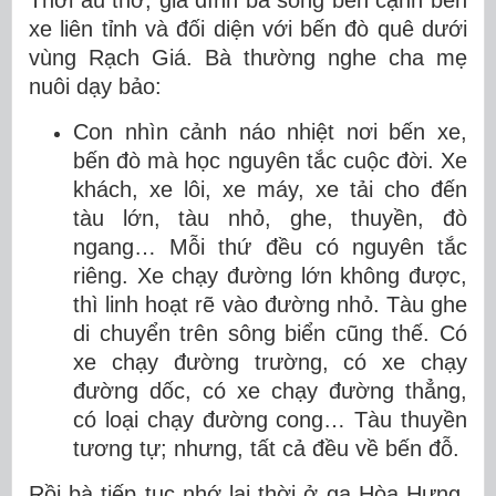
Thời ấu thơ, gia đình bà sống bên cạnh bến
xe liên tỉnh và đối diện với bến đò quê dưới
vùng Rạch Giá. Bà thường nghe cha mẹ
nuôi dạy bảo:
Con nhìn cảnh náo nhiệt nơi bến xe,
bến đò mà học nguyên tắc cuộc đời. Xe
khách, xe lôi, xe máy, xe tải cho đến
tàu lớn, tàu nhỏ, ghe, thuyền, đò
ngang… Mỗi thứ đều có nguyên tắc
riêng. Xe chạy đường lớn không được,
thì linh hoạt rẽ vào đường nhỏ. Tàu ghe
di chuyển trên sông biển cũng thế. Có
xe chạy đường trường, có xe chạy
đường dốc, có xe chạy đường thẳng,
có loại chạy đường cong… Tàu thuyền
tương tự; nhưng, tất cả đều về bến đỗ.
Rồi bà tiếp tục nhớ lại thời ở ga Hòa Hưng.