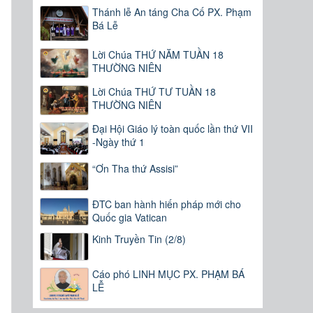
Thánh lễ An táng Cha Cố PX. Phạm
Bá Lễ
Lời Chúa THỨ NĂM TUẦN 18
THƯỜNG NIÊN
Lời Chúa THỨ TƯ TUẦN 18
THƯỜNG NIÊN
Đại Hội Giáo lý toàn quốc lần thứ VII
-Ngày thứ 1
“Ơn Tha thứ Assisi”
ĐTC ban hành hiến pháp mới cho
Quốc gia Vatican
Kinh Truyền Tin (2/8)
Cáo phó LINH MỤC PX. PHẠM BÁ
LỄ