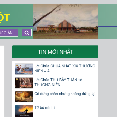
ỘT
Ư GIÃN
TIN MỚI NHẤT
Lời Chúa CHÚA NHẬT XIX THƯỜNG
NIÊN – A
Lời Chúa THỨ BẢY TUẦN 18
THƯỜNG NIÊN
Có dừng chân nhưng không đứng lại
Từ bỏ mình?