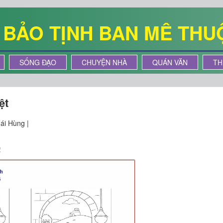
Ê BẢO TỊNH BAN MÊ THU
SỐNG ĐẠO
CHUYỆN NHÀ
QUÁN VĂN
TH
ệt
ái Hùng |
!