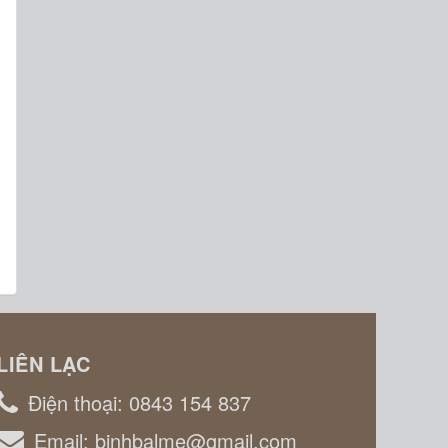
LIÊN LẠC
Điện thoại:
0843 154 837
Email:
binhbalme@gmail.com