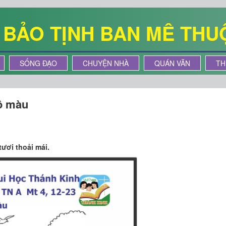
Ê BẢO TỊNH BAN MÊ THU
SỐNG ĐẠO
CHUYỆN NHÀ
QUÁN VĂN
TH
ô màu
i tươi thoải mái.