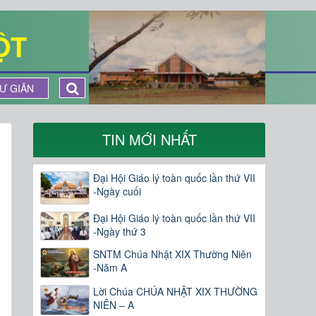
ỘT
Ư GIÃN
TIN MỚI NHẤT
Đại Hội Giáo lý toàn quốc lần thứ VII
-Ngày cuối
Đại Hội Giáo lý toàn quốc lần thứ VII
-Ngày thứ 3
SNTM Chúa Nhật XIX Thường Niên
-Năm A
Lời Chúa CHÚA NHẬT XIX THƯỜNG
NIÊN – A