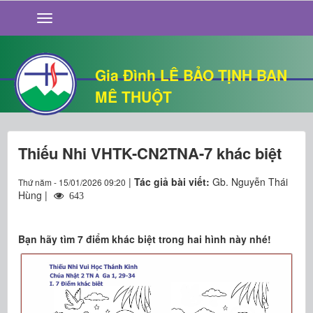
GIỚI THIỆU
TIN TỨC
SỐNG ĐẠO
Gia Đình LÊ BẢO TỊNH BAN
CHUYỆN NHÀ
MÊ THUỘT
QUÁN VĂN
THƯ GIÃN
Thiếu Nhi VHTK-CN2TNA-7 khác biệt
|
Tác giả bài viết:
Gb. Nguyễn Thái
Thứ năm - 15/01/2026 09:20
Hùng |
643
Bạn hãy tìm 7 điểm khác biệt trong hai hình này nhé!