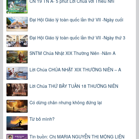
CN 19 TN A- 5 phút Lời Chúa với Thiếu Nhi
Đại Hội Giáo lý toàn quốc lần thứ VII -Ngày cuối
Đại Hội Giáo lý toàn quốc lần thứ VII -Ngày thứ 3
SNTM Chúa Nhật XIX Thường Niên -Năm A
Lời Chúa CHÚA NHẬT XIX THƯỜNG NIÊN – A
Lời Chúa THỨ BẢY TUẦN 18 THƯỜNG NIÊN
Có dừng chân nhưng không đứng lại
Từ bỏ mình?
Tin buồn: Chị MARIA NGUYỄN THỊ MỘNG LIÊN