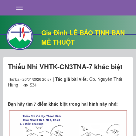
GIỚI THIỆU
TIN TỨC
SỐNG ĐẠO
Gia Đình LÊ BẢO TỊNH BAN
CHUYỆN NHÀ
MÊ THUỘT
QUÁN VĂN
THƯ GIÃN
Thiếu Nhi VHTK-CN3TNA-7 khác biệt
|
Tác giả bài viết:
Gb. Nguyễn Thái
Thứ ba - 20/01/2026 20:57
Hùng |
534
​​​​​​​Bạn hãy tìm 7 điểm khác biệt trong hai hình này nhé!