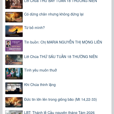
Lời Chúa THỨ BẢY TUẦN 18 THƯỜNG NIÊN
Có dừng chân nhưng không đứng lại
Từ bỏ mình?
Tin buồn: Chị MARIA NGUYỄN THỊ MỘNG LIÊN
Lời Chúa THỨ SÁU TUẦN 18 THƯỜNG NIÊN
Tình yêu muôn thuở
Khi Chúa thinh lặng
Đức tin lớn lên trong giông bão (Mt 14,22-33)
LBT: Thánh lễ Cầu nguyện tháng Tám 2026