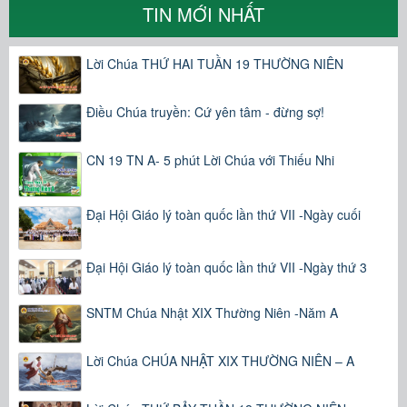
TIN MỚI NHẤT
Lời Chúa THỨ HAI TUẦN 19 THƯỜNG NIÊN
Điều Chúa truyền: Cứ yên tâm - đừng sợ!
CN 19 TN A- 5 phút Lời Chúa với Thiếu Nhi
Đại Hội Giáo lý toàn quốc lần thứ VII -Ngày cuối
Đại Hội Giáo lý toàn quốc lần thứ VII -Ngày thứ 3
SNTM Chúa Nhật XIX Thường Niên -Năm A
Lời Chúa CHÚA NHẬT XIX THƯỜNG NIÊN – A