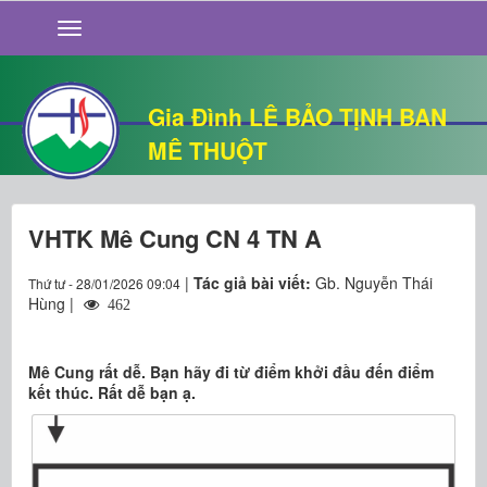
GIỚI THIỆU
TIN TỨC
SỐNG ĐẠO
Gia Đình LÊ BẢO TỊNH BAN
CHUYỆN NHÀ
MÊ THUỘT
QUÁN VĂN
THƯ GIÃN
VHTK Mê Cung CN 4 TN A
|
Tác giả bài viết:
Gb. Nguyễn Thái
Thứ tư - 28/01/2026 09:04
Hùng |
462
Mê Cung rất dễ. Bạn hãy đi từ điểm khởi đầu đến điểm
kết thúc. Rất dễ bạn ạ.