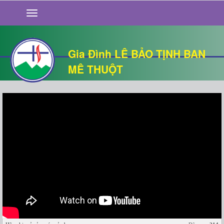
GIỚI THIỆU
TIN TỨC
SỐNG ĐẠO
Gia Đình LÊ BẢO TỊNH BAN
CHUYỆN NHÀ
MÊ THUỘT
QUÁN VĂN
THƯ GIÃN