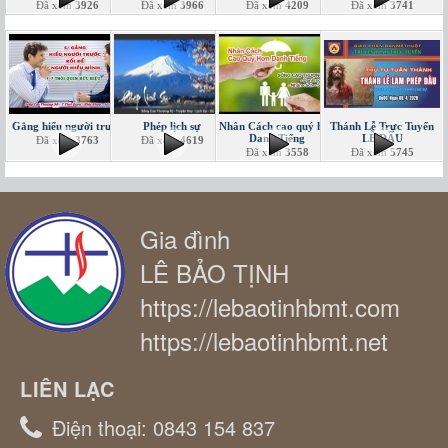
Đã xem
3926
Đã xem
3966
Đã xem
4209
Đã xem
3741
Gắng hiểu người trước
Phép lịch sự
Nhân Cách cao quý hơn
Thánh Lễ Trực Tuyến
Danh Tiếng
LỄ DẦU
Đã xem
3763
Đã xem
4619
Đã xem
3558
Đã xem
5745
Gia đình
LÊ BẢO TỊNH
https://lebaotinhbmt.com
https://lebaotinhbmt.net
LIÊN LẠC
Điện thoại:
0843 154 837