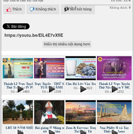
Hãy chia sẻ cảm xúc của bạn
Đã xem:
3576
Thích:
0
Không thích:
0
Thích
Không thích
liên kết hỏng
https://youtu.be/ElL4E7vXfIE
Hiển thị nhiều nội dung hơn
Thánh Lễ Trực Tuyến -
Trực Tuyến - THỨ SÁU
Cho Đá Lớn Vào Trước
Thánh Lễ Trực Tuyến
Thứ Tư tuần IV PS
TUẦN THÁNH
Thứ Năm Tuần V MC
Đã xem
3822
Đã xem
4483
Đã xem
5559
Đã xem
5252
LBT 50 NĂM NHÌN
Bài giảng lễ Mùng một
Zeus & Europa: Truyện
Vua Philip II và Tay
LẠI
tết Tân Sửu
Tình Bất Tử
Thiện Xạ Aster