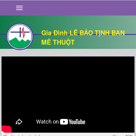
GIỚI THIỆU
TIN TỨC
SỐNG ĐẠO
Gia Đình LÊ BẢO TỊNH BAN
CHUYỆN NHÀ
MÊ THUỘT
QUÁN VĂN
THƯ GIÃN