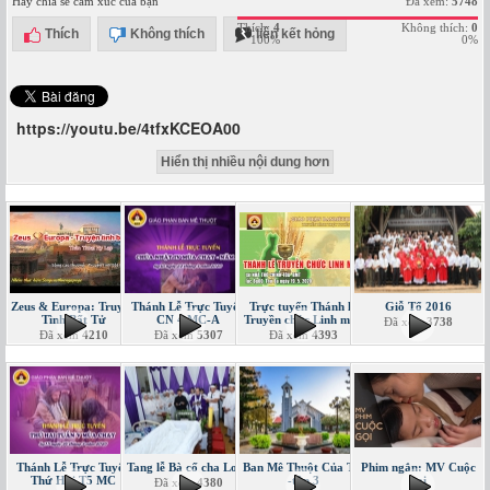
Hãy chia sẻ cảm xúc của bạn
Đã xem:
5748
Thích:
4
Không thích:
0
Thích
Không thích
liên kết hỏng
100%
0%
https://youtu.be/4tfxKCEOA00
Hiển thị nhiều nội dung hơn
Zeus & Europa: Truyện
Thánh Lễ Trực Tuyến
Trực tuyến Thánh lễ
Giỗ Tổ 2016
Tình Bất Tử
CN 4 MC-A
Truyền chức Linh mục
Đã xem
3738
Đã xem
4210
Đã xem
5307
Đã xem
4393
Thánh Lễ Trực Tuyến
Tang lễ Bà cố cha Loan
Ban Mê Thuột Của Tôi
Phim ngắn: MV Cuộc
Thứ Hai T5 MC
-tập 3
gọi
Đã xem
4380