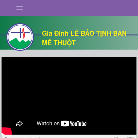
GIỚI THIỆU
TIN TỨC
SỐNG ĐẠO
Gia Đình LÊ BẢO TỊNH BAN
CHUYỆN NHÀ
MÊ THUỘT
QUÁN VĂN
THƯ GIÃN