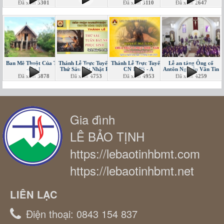
Đã xem
5301
Đã xem
3110
Đã xem
2647
Ban Mê Thuột Của Tôi
Thánh Lễ Trực Tuyến -
Thánh Lễ Trực Tuyến -
Lễ an táng Ông cố
-tập 1
Thứ Sáu Bát Nhật PS
CN II PS - A
Antôn Nguyễn Văn Tin
Đã xem
3878
Đã xem
4753
Đã xem
4953
Đã xem
4259
Gia đình
LÊ BẢO TỊNH
https://lebaotinhbmt.com
https://lebaotinhbmt.net
LIÊN LẠC
Điện thoại:
0843 154 837