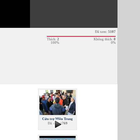
Đã xem:
5107
Thích:
2
Không thích:
0
100%
0%
Cứu trợ Miền Trung
Đã xem
3769