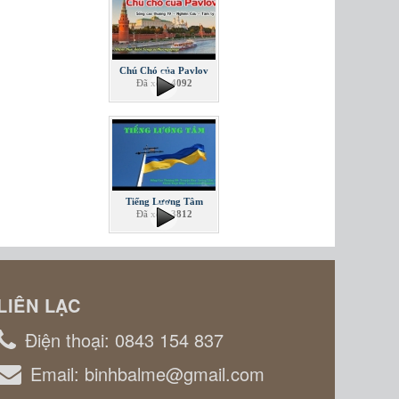
Chú Chó của Pavlov
Đã xem
4092
Tiếng Lương Tâm
Đã xem
3812
LIÊN LẠC
Điện thoại:
0843 154 837
Email:
binhbalme@gmail.com