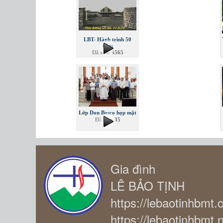
LBT- Hành trình 50
năm
Đã xem
4565
Lớp Don Bosco họp mặt
Đã xem
35
Gia đình
LÊ BẢO TỊNH
https://lebaotinhbmt
https://lebaotinhbmt.