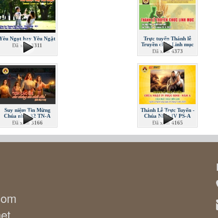
Yêu Ngọt hay Yêu Ngặt
Trực tuyến Thánh lễ
Truyền chức Linh mục
Đã xem
3311
Đã xem
4373
Suy niệm Tin Mừng
Thánh Lễ Trực Tuyến -
Chúa nhật 32 TN-A
Chúa Nhật IV PS-A
Đã xem
3166
Đã xem
4165
.com
net