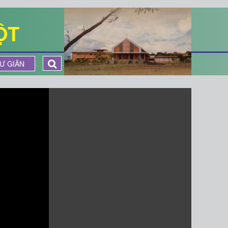
ỘT
Ư GIÃN