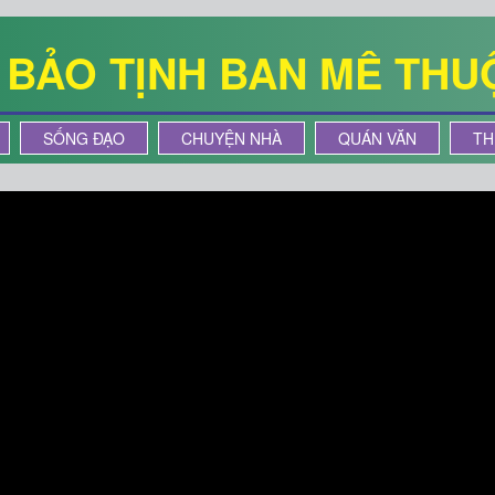
Ê BẢO TỊNH BAN MÊ THU
SỐNG ĐẠO
CHUYỆN NHÀ
QUÁN VĂN
TH