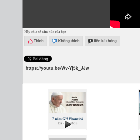
Hãy chia sẻ cảm xúc của bạn
Thích
Không thích
liên kết hỏng
https://youtu.be/Wv-Yj5k_JJw
7 năm GH Phanxicô
Đã xem
4655