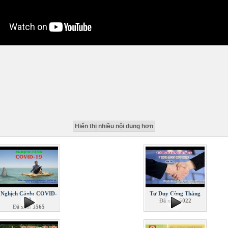
Hiển thị nhiều nội dung hơn
Nghịch Cảnh: COVID-
Tư Duy Cùng Thắng
19
Đã xem
5022
Đã xem
3565